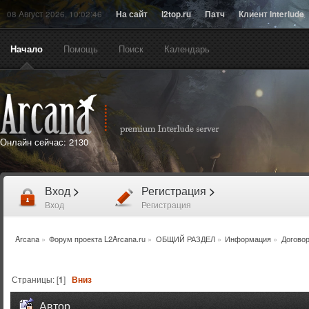
08 Август 2026, 10:02:46
На сайт
l2top.ru
Патч
Клиент Interlude
Начало
Помощь
Поиск
Календарь
Онлайн сейчас:
2130
Вход
>
Регистрация
>
Вход
Регистрация
Arcana
»
Форум проекта L2Arcana.ru
»
ОБЩИЙ РАЗДЕЛ
»
Информация
»
Догово
Страницы: [
1
]
Вниз
Автор