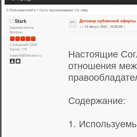
0 Пользователей и 1 Гость просматривают эту тему.
Тема: Договор публичной оферты (Прочитано 15662 раз
Stark
Договор публичной оферты
«
12 Август 2021, 16:50:09 »
:
Администратор
Ветеран
Сообщений: 2230
Karma: 774
Настоящие Сог
support@l2arcana.ru
отношения меж
правообладател
Содержание:
1. Используем