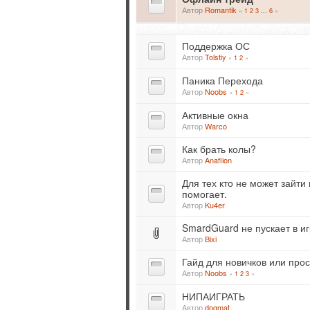
Автор
Romantik
«
1
2
3
6
»
...
Поддержка ОС
Автор
Tolstiy
«
1
2
»
Паника Перехода
Автор
Noobs
«
1
2
»
Активные окна
Автор
Warco
Как брать колы?
Автор
Anaflion
Для тех кто не может зайт
помогает.
Автор
Ku4er
SmardGuard не пускает в иг
Автор
Bixi
Гайд для новичков или пр
Автор
Noobs
«
1
2
3
»
НИПАИГРАТЬ
Автор
dogmat