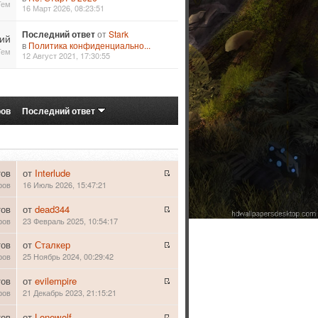
Тем
16 Март 2026, 08:23:51
Последний ответ
от
Stark
ий
в
Политика конфиденциально...
Тем
12 Август 2021, 17:30:55
ров
Последний ответ
тов
от
Interlude
ров
16 Июль 2026, 15:47:21
тов
от
dead344
ров
23 Февраль 2025, 10:54:17
тов
от
Сталкер
ров
25 Ноябрь 2024, 00:29:42
тов
от
evilempire
ров
21 Декабрь 2023, 21:15:21
тов
от
Lonewolf