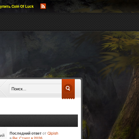
упить Coin Of Luck
Последний ответ
от
Qipish
ий
в
Re: Старт в 2026