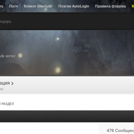
.ru
Патч
Клиент Interlude
Плагин AutoLogin
Правила форума
К
ендарь
рация
>
ия
 РАЗДЕЛ
476 Сообщен