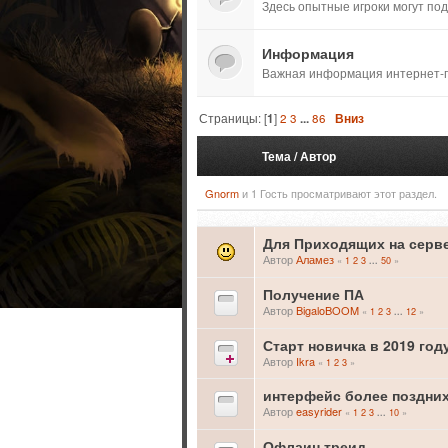
Здесь опытные игроки могут по
Информация
Важная информация интернет-п
Страницы: [
1
]
2
3
...
86
Вниз
Тема
/
Автор
Gnorm
и 1 Гость просматривают этот раздел.
Для Приходящих на серв
Автор
Аламез
«
1
2
3
50
»
...
Получение ПА
Автор
BigaloBOOM
«
1
2
3
12
»
...
Старт новичка в 2019 год
Автор
Ikra
«
1
2
3
»
интерфейс более поздних
Автор
easyrider
«
1
2
3
10
»
...
Офлаин треид