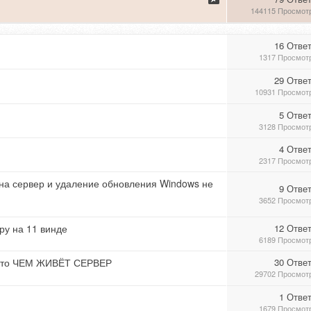
144115 Просмот
16 Отве
1317 Просмот
29 Отве
10931 Просмот
5 Отве
3128 Просмот
4 Отве
2317 Просмот
и на сервер и удаление обновления Windows не
9 Отве
3652 Просмот
ру на 11 винде
12 Отве
6189 Просмот
осто ЧЕМ ЖИВЁТ СЕРВЕР
30 Отве
29702 Просмот
1 Отве
1679 Просмот