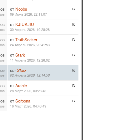
тов
от
Noobs
ров
09 Июнь 2026, 22:11:07
тов
от
KJIUKJIU
ров
30 Апрель 2026, 19:28:28
тов
от
TruthSeeker
ров
24 Апрель 2026, 23:41:53
тов
от
Stark
ров
11 Апрель 2026, 12:26:02
ов
от
Stark
ров
02 Апрель 2026, 12:14:58
тов
от
Archie
ров
28 Март 2026, 03:28:48
тов
от
Sorbona
ров
16 Март 2026, 04:43:49