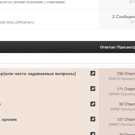
делится своими знаниями с новичками.
20 
2 Сообщен
ортала L2Arcana.ru
2 
Ответов
/
Просмот
ер(или часто задаваемые вопросы)
735 Отве
604619 Просмот
171 Отве
265954 Просмот
у
30 Отве
65655 Просмот
 хроник
137 Отве
208907 Просмот
79 Отве