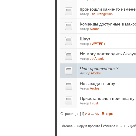
произошли какие-то измене
Автор
TheOrangeSun
Команды доступные в макр
Автор
Noobs
Шаут
Автор
xWETERx
Не могу подтвердить Аккаун
Автор
JetAttack
Что происходит ?
Автор
Noobs
Не заходит в игру
Автор
Archie
Приостановлен причина пун
Автор
Hrust
Страницы: [
1
]
2
3
...
86
Вверх
Arcana
»
Форум проекта L2Arcana.ru
»
ОБЩИЙ