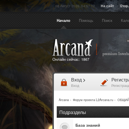
08 Август 2026, 04:57:02
На сайт
l2top
Начало
Помощь
Поиск
Кал
Онлайн сейчас:
1867
Вход
>
Регист
Вход
Регистрац
Arcana
»
Форум проекта L2Arcana.ru
»
ОБЩИЙ
Подразделы
База знаний