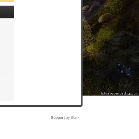
Support
by Stark