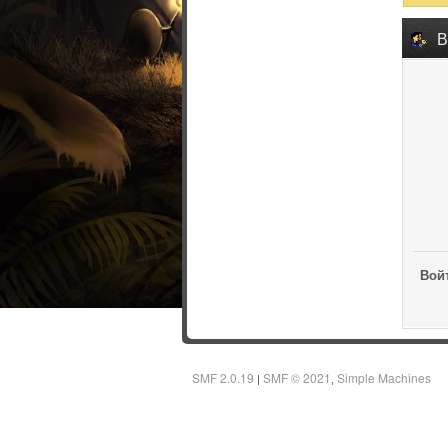
В
Войт
SMF 2.0.19
SMF © 2021
Simple Machines
|
,