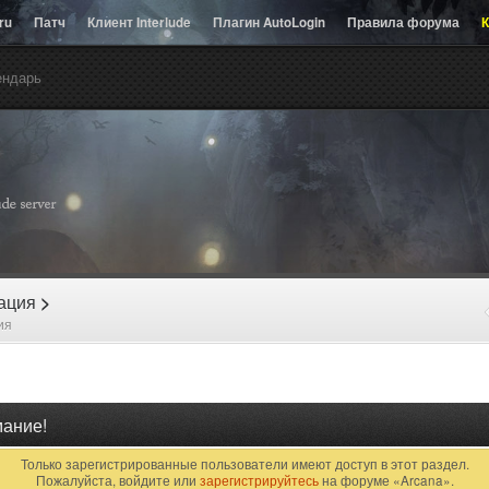
.ru
Патч
Клиент Interlude
Плагин AutoLogin
Правила форума
К
ендарь
рация
>
ия
ание!
Только зарегистрированные пользователи имеют доступ в этот раздел.
Пожалуйста, войдите или
зарегистрируйтесь
на форуме «Arcana».