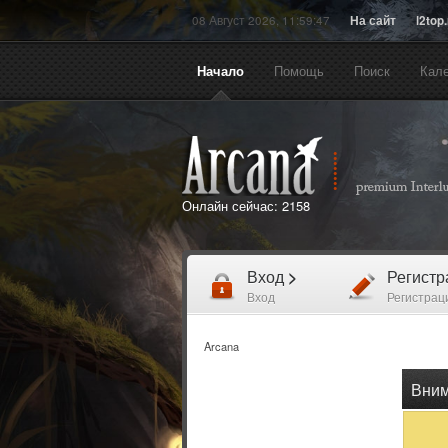
08 Август 2026, 11:59:47
На сайт
l2top
Начало
Помощь
Поиск
Кал
Онлайн сейчас:
2158
Вход
>
Регист
Вход
Регистрац
Arcana
Вним