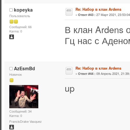
kopeyka
Re: Набор в клан Ardens
«
27 Март 2021, 23:53:04
Ответ #43 :
Пользователь
В клан Ardens 
Сообщений: 66
Karma: 0
Гц нас с Аденом
AzEsmBd
Re: Набор в клан Ardens
«
09 Апрель 2021, 21:39:
Ответ #44 :
Новичок
up
Сообщений: 34
Karma: 0
FrancisDrake Vasquez