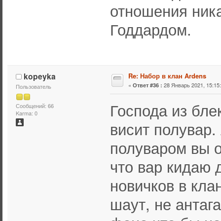
отношения ника
Годдардом.
kopeyka
Re: Набор в клан Ardens
«
28 Январь 2021, 15:15:
Ответ #36 :
Пользователь
Господа из бле
Сообщений: 66
Karma: 0
висит полувар. 
полуваром вы о
что вар кидаю 
новичков в кла
шаут, не антаг