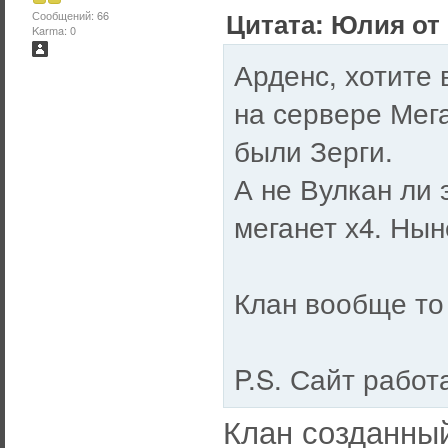
Цитата: Юлия от 
Сообщений: 66
Karma: 0
Арденс, хотите 
на сервере Мега
были Зерги.
А не Вулкан ли э
меганет х4. Нын
Клан вообще то 
P.S. Сайт рабо
Клан созданный