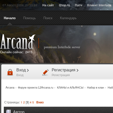
07 Август 2026, 21:55:59
На сайт
l2top.ru
Патч
Клиент Interlude
Начало
Помощь
Поиск
Календарь
Онлайн сейчас:
2415
Вход
>
Регистрация
>
Вход
Регистрация
Arcana
»
Форум проекта L2Arcana.ru
»
КЛАНЫ и АЛЬЯНСЫ
»
Набор в клан
»
Наб
Страницы:
1
2
[
3
]
4
5
Вниз
Автор