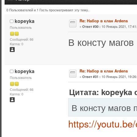
0 Пользователей и 1 Гость просматривают эту тему.
Тема: Набор в клан Ardens (Прочитано 136519 раз)
kopeyka
Re: Набор в клан Ardens
«
10 Январь 2021, 17:41:
Ответ #30 :
Пользователь
В консту магов
Сообщений: 66
Karma: 0
kopeyka
Re: Набор в клан Ardens
«
10 Январь 2021, 19:26:
Ответ #31 :
Пользователь
Цитата: kopeyka о
Сообщений: 66
Karma: 0
В консту магов 
https://youtu.