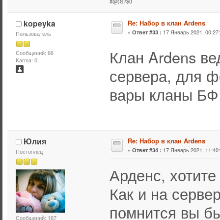
#@)S?$0
kopeyka
Re: Набор в клан Ardens
«
17 Январь 2021, 00:27:
Ответ #33 :
Пользователь
Клан Ardens ве
Сообщений: 66
Karma: 0
сервера, для ф
вары кланы БФ 
Юлия
Re: Набор в клан Ardens
«
17 Январь 2021, 11:40:
Ответ #34 :
Постоялец
Арденс, хотите
Как и на сервер
помнится вы бы
Сообщений: 167