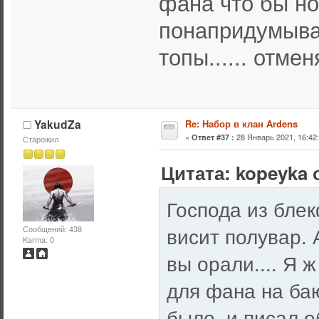
фана что бы но
понапридумыва
топы...... отмен
YakudZa
Re: Набор в клан Ardens
«
28 Январь 2021, 16:42:
Ответ #37 :
Старожил
Цитата: kopeyka о
Господа из бле
висит полувар. 
Сообщений: 438
Karma: 0
вы орали.... Я 
для фана на баю
было, и писал о