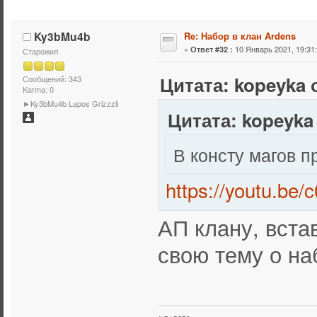
Ky3bMu4b
Re: Набор в клан Ardens
«
10 Январь 2021, 19:31:
Ответ #32 :
Старожил
Цитата: kopeyka о
Сообщений: 343
Karma: 0
►Ky3bMu4b Lapos Grizzzli
Цитата: kopeyka 
В консту магов п
https://youtu.b
АП клану, вст
свою тему о наб