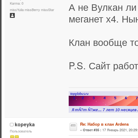
А не Вулкан ли 
Karma: 0
missYulia missBerry missStar
меганет х4. Ны
Клан вообще то
P.S. Сайт рабо
kopeyka
Re: Набор в клан Ardens
«
17 Январь 2021, 20:29:
Ответ #35 :
Пользователь