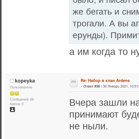
же бегать и сни
трогали. А вы 
ерунды). Примите
а им когда то 
kopeyka
Re: Набор в клан Ardens
«
30 Январь 2021, 10:51:
Ответ #38 :
Пользователь
Вчера зашли на
Сообщений: 66
Karma: 0
принимают буде
не ныли.