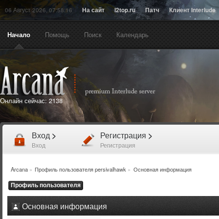
06 Август 2026, 07:58:16
На сайт
l2top.ru
Патч
Клиент Interlude
Начало
Помощь
Поиск
Календарь
Онлайн сейчас:
2138
Вход
>
Регистрация
>
Вход
Регистрация
Arcana
»
Профиль пользователя persivalhawk
»
Основная информация
Профиль пользователя
Основная информация