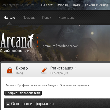
09 Август 2026, 09:36:15
На сайт
l2top.ru
Патч
Клиент Interlude
Начало
Помощь
Поиск
Календарь
Онлайн сейчас:
2443
Вход
>
Регистрация
>
Вход
Регистрация
Arcana
»
Профиль пользователя Amaga
»
Основная информация
Профиль пользователя
Основная информация