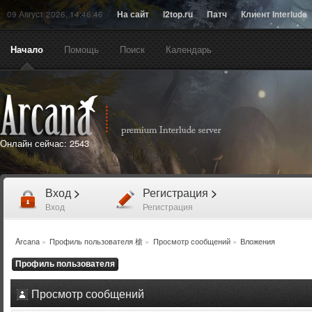
09 Август 2026, 14:46:46
На сайт
l2top.ru
Патч
Клиент Interlude
Начало
Помощь
Поиск
Календарь
Онлайн сейчас:
2543
Вход
>
Регистрация
>
Вход
Регистрация
Arcana
»
Профиль пользователя 槍
»
Просмотр сообщений
»
Вложения
Профиль пользователя
Просмотр сообщений