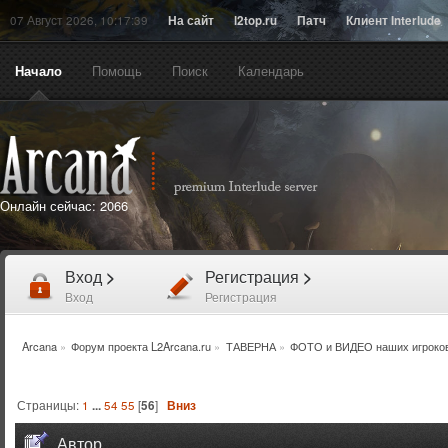
07 Август 2026, 10:17:39
На сайт
l2top.ru
Патч
Клиент Interlude
Начало
Помощь
Поиск
Календарь
Онлайн сейчас:
2066
Вход
>
Регистрация
>
Вход
Регистрация
Arcana
»
Форум проекта L2Arcana.ru
»
ТАВЕРНА
»
ФОТО и ВИДЕО наших игроко
Страницы:
1
...
54
55
[
56
]
Вниз
Автор