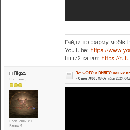
Гайди по фарму мобiв 
YouTube:
https://www.y
Iнший канал:
https://ru
Rig25
Re: ФОТО и ВИДЕО наших иг
«
08 Октябрь 2023, 00:2
Ответ #826 :
Постоялец
Сообщений: 206
Karma: 0