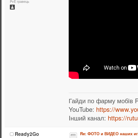
PvE гравець
Гайди по фарму мобiв 
YouTube:
https://www.y
Iнший канал:
https://ru
Ready2Go
Re: ФОТО и ВИДЕО наших иг