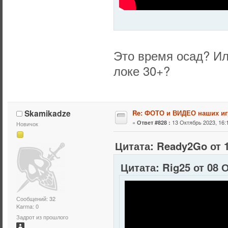
Это время осад? Ил
локе 30+?
Skamikadze
Re: ФОТО и ВИДЕО наших иг
«
13 Октябрь 2023, 16:1
Ответ #828 :
Новичок
Цитата: Ready2Go от 1
Цитата: Rig25 от 08 
Сообщений: 32
Karma: 0
Задрот из прошлого