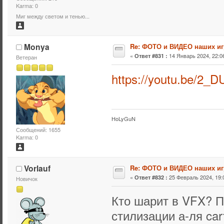
Karma: 0
Миг между светом и тенью...
Monya
Re: ФОТО и ВИДЕО наших иг
«
14 Январь 2024, 22:06
Ответ #831 :
Ветеран
https://youtu.be/2
HoLyGuN
Сообщений: 1655
Karma: 0
Vorlauf
Re: ФОТО и ВИДЕО наших иг
«
25 Февраль 2024, 19:
Ответ #832 :
Новичок
Кто шарит в VFX? П
стилизации а-ля car