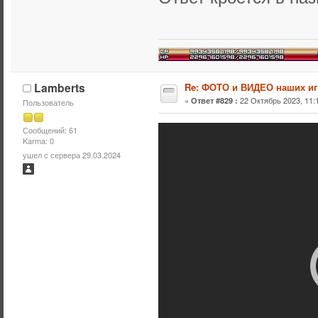
Lamberts
Re: ФОТО и ВИДЕО наших иг
«
22 Октябрь 2023, 11:1
Ответ #829 :
Пользователь
Сообщений: 61
Karma: 0
ушел с сервера 29.03.2024