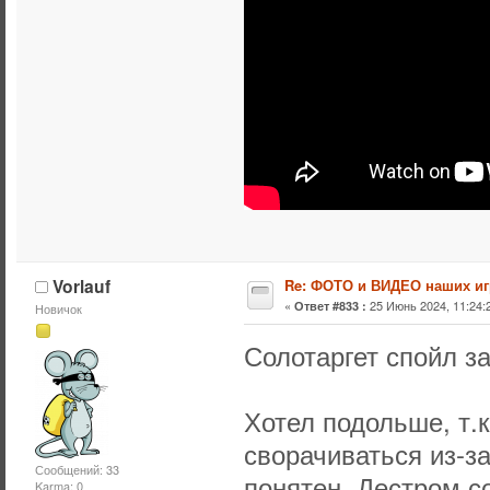
Vorlauf
Re: ФОТО и ВИДЕО наших иг
«
25 Июнь 2024, 11:24:
Ответ #833 :
Новичок
Солотаргет спойл за
Хотел подольше, т.к
сворачиваться из-з
Сообщений: 33
понятен. Дестром с
Karma: 0