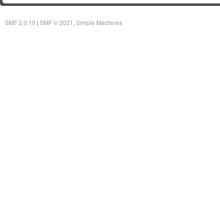
SMF 2.0.19
SMF © 2021
Simple Machines
|
,