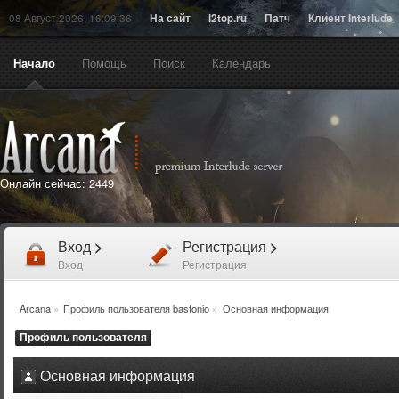
08 Август 2026, 16:09:36
На сайт
l2top.ru
Патч
Клиент Interlude
Начало
Помощь
Поиск
Календарь
Онлайн сейчас:
2449
Вход
>
Регистрация
>
Вход
Регистрация
Arcana
»
Профиль пользователя bastonio
»
Основная информация
Профиль пользователя
Основная информация