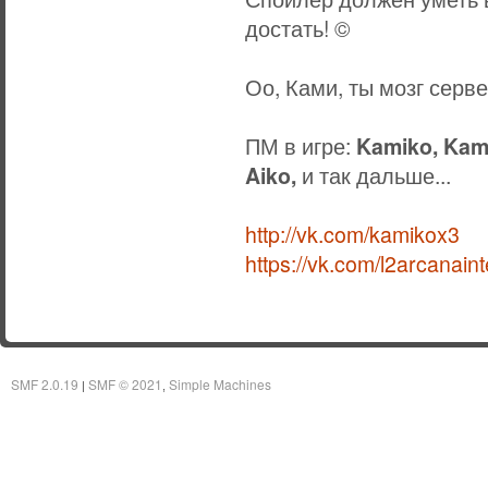
достать! ©
Оо, Ками, ты мозг серв
ПМ в игре:
Kamiko, Kami
Aiko,
и так дальше...
http://vk.com/kamikox3
https://vk.com/l2arcanain
SMF 2.0.19
SMF © 2021
Simple Machines
|
,