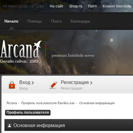
06 Август 2026, 12:12:34
На сайт
l2top.ru
Патч
Клиент Interlude
Начало
Помощь
Поиск
Календарь
Онлайн сейчас:
2363
Вход
>
Регистрация
>
Вход
Регистрация
Arcana
»
Профиль пользователя Kamiko-san
»
Основная информация
Профиль пользователя
Основная информация