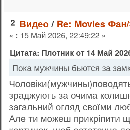
2
Видео
/
Re: Movies Фан
«
15 Май 2026, 22:49:22 »
:
Цитата: Плотник от 14 Май 2026
Пока мужчины бьются за замки
Чоловіки(мужчины)поводятьс
зраджують за очима колишн
загальний огляд своїми лю
Але ти можеш прикріпити щ
картинок, щоб остаточно до