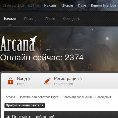
08 Август 2026, 18:38:18
На сайт
l2top.ru
Патч
Клиент Interlude
Начало
Помощь
Поиск
Календарь
Онлайн сейчас:
2374
Вход
>
Регистрация
>
Вход
Регистрация
Arcana
»
Профиль пользователя Rig25
»
Просмотр сообщений
»
Сообщения
Профиль пользователя
Просмотр сообщений