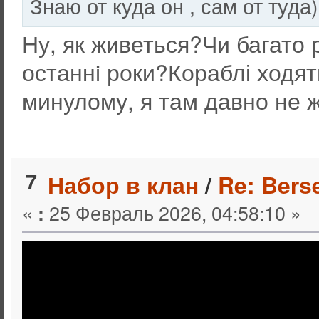
Знаю от куда он , сам от туда)
Ну, як живеться?Чи багато 
останнi роки?Кораблі ходя
минулому, я там давно не ж
7
Набор в клан
/
Re: Bers
«
25 Февраль 2026, 04:58:10 »
: