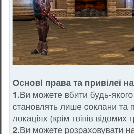
Основi права та привілеї н
Ви можете вбити будь-якого
1.
становлять лише соклани та п
локаціях (крiм твiнiв відомих г
Ви можете розраховувати на
2.