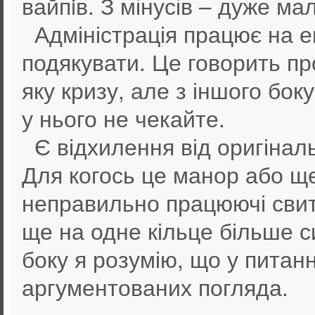
вайпiв. З мінусів – дуже м
Адміністрація працює на е
подякувати. Це говорить пр
яку кризу, але з іншого бок
у нього не чекайте.
Є відхилення від оригіналь
Для когось це манор або щ
неправильно працюючі свит
ще на одне кільце більше с
боку я розумію, що у питанн
аргументованих погляда.