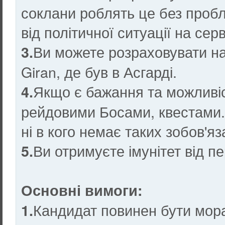
соклани роблять це без проб
від політичної ситуації на серв
Ви можете розраховувати на 
3.
Giran, де був в Асгарді.
Якщо є бажання та можливі
4.
рейдовими Босами, квестами.
ні в кого немає таких зобов'яз
Ви отримуєте імунітет від п
5.
Основні вимоги:
Кандидат повинен бути мор
1.