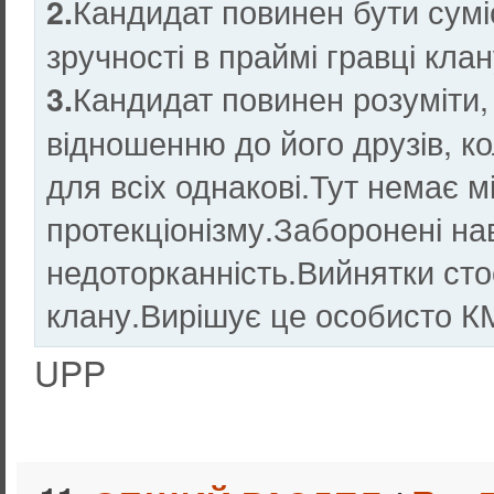
Кандидат повинен бути сумі
2.
зручності в праймі гравці кла
Кандидат повинен розуміти,
3.
відношенню до його друзів, к
для всіх однакові.Тут немає мі
протекціонізму.Заборонені на
недоторканність.Вийнятки ст
клану.Вирішує це особисто К
UPP