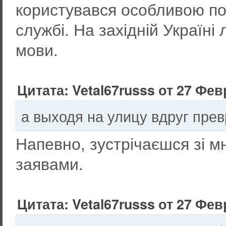
користувався особливою по
службі. На західній Україн
мови.
Цитата: Vetal67russs от 27 Фев
а выходя на улицу вдруг пре
Напевно, зустрічаєшся зі 
заявами.
Цитата: Vetal67russs от 27 Фев