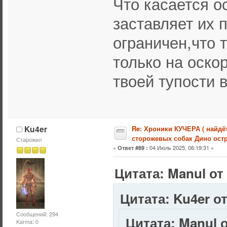
Что касается о
заставляет их п
ограничен,что 
только на оско
твоей тупости в
Ku4er
Re: Хроники КУЧЕРА ( найдё
сторожевых собак Дино остр
Старожил
«
04 Июль 2025, 06:19:31 »
Ответ #89 :
Цитата: Manul от
Цитата: Ku4er от
Сообщений: 294
Цитата: Manul о
Karma: 0