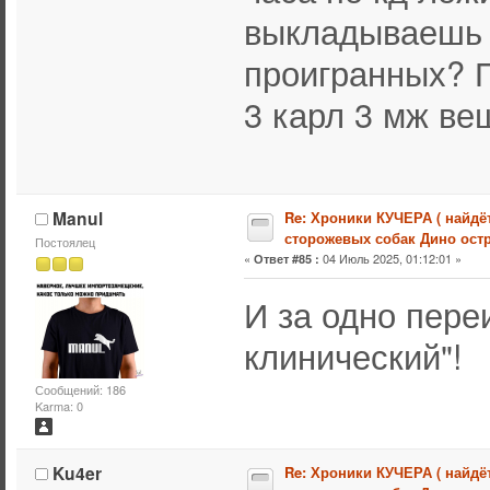
выкладываешь 
проигранных? П
3 карл 3 мж ве
Manul
Re: Хроники КУЧЕРА ( найдё
сторожевых собак Дино остр
Постоялец
«
04 Июль 2025, 01:12:01 »
Ответ #85 :
И за одно пере
клинический"!
Сообщений: 186
Karma: 0
Ku4er
Re: Хроники КУЧЕРА ( найдё