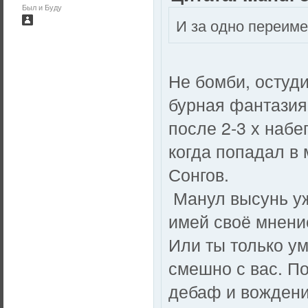
Был и Буду
И за одно переиме
Не бомби, остуд
бурная фантазия,
после 2-3 х набе
когда попадал в
Сонгов.
Манул высунь уж
имей своё мнени
Или ты только ум
смешно с вас. П
дебаф и вождени