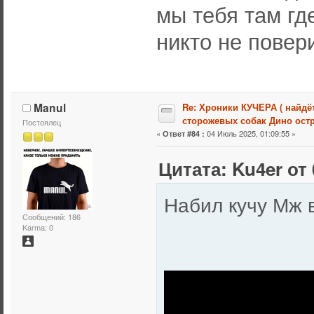
мы тебя там гд
никто не повер
Manul
Re: Хроники КУЧЕРА ( найдё
сторожевых собак Дино остр
Постоялец
«
04 Июль 2025, 01:09:55 »
Ответ #84 :
Цитата: Ku4er от 
Набил кучу Мж
Сообщений: 186
Karma: 0