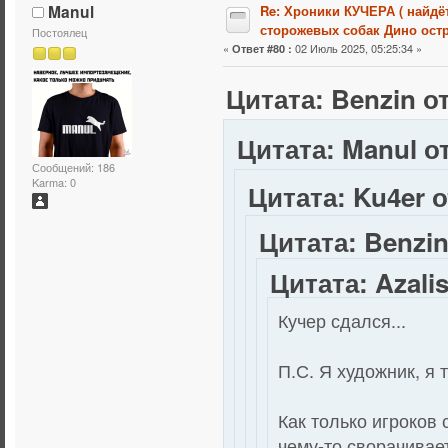
Manul
Re: Хроники КУЧЕРА ( найдё
сторожевых собак Дино остр
Постоялец
«
02 Июль 2025, 05:25:34 »
Ответ #80 :
Цитата: Benzin от
Цитата: Manul от
Сообщений: 186
Karma: 0
Цитата: Ku4er о
Цитата: Benzin
Цитата: Azali
Кучер сдался...
П.С. Я художник, я т
Как только игроков 
чему-то сворачивае