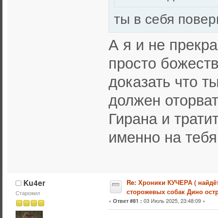
ты в себя пове
А я и не прекр
просто божеств
доказать что т
должен оторват
Гирана и трати
именно на тебя
Ku4er
Re: Хроники КУЧЕРА ( найдё
сторожевых собак Дино остр
Старожил
«
03 Июль 2025, 23:48:09 »
Ответ #81 :