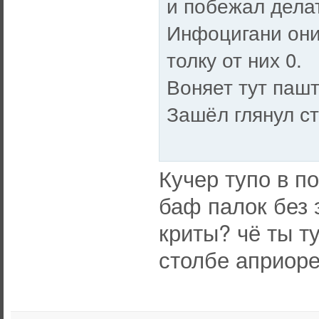
и побежал делат
Инфоцигани они
толку от них 0.
Воняет тут пашт
Зашёл глянул с
Кучер тупо в п
баф палок без 
криты? чё ты ту
столбе априоре