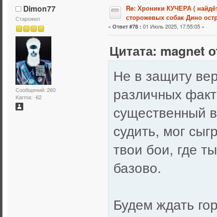
Dimon77
Re: Хроники КУЧЕРА ( найдё
сторожевых собак Дино остр
Старожил
«
01 Июль 2025, 17:55:05 »
Ответ #78 :
Цитата: magnet о
Не в защиту вер
различных факт
Сообщений: 260
Karma: -62
существенный в
судить, мог сыг
твои бои, где т
базово.
Будем ждать го