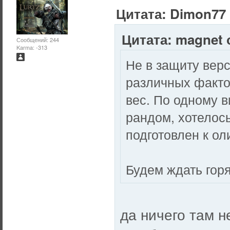
Цитата: Dimon77 
Цитата: magnet о
Сообщений: 244
Karma: -313
Не в защиту верс
различных факто
вес. По одному в
рандом, хотелось
подготовлен к ол
Будем ждать гор
да ничего там н