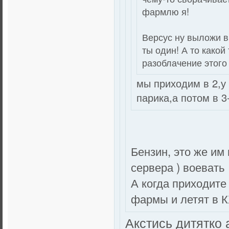
фармлю я!
Версус ну выложи ви
ты один! А то какой
разоблачение этого
мы приходим в 2,у 
парика,а потом в 
Бензин, это же им
сервера ) воеват
А когда приходите
фармы и летят в
Акстись дитятко 