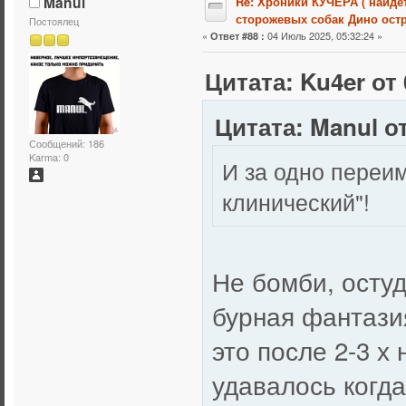
Manul
Re: Хроники КУЧЕРА ( найдё
сторожевых собак Дино остр
Постоялец
«
04 Июль 2025, 05:32:24 »
Ответ #88 :
Цитата: Ku4er от 
Цитата: Manul от
Сообщений: 186
Karma: 0
И за одно переим
клинический"!
Не бомби, остуд
бурная фантазия
это после 2-3 х
удавалось когд