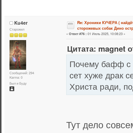
Ku4er
Re: Хроники КУЧЕРА ( найдё
сторожевых собак Дино остр
Старожил
«
01 Июль 2025, 10:08:23 »
Ответ #76 :
Цитата: magnet о
Почему бафф с 
сет хуже драк с
Сообщений: 294
Karma: 0
Христа ради, по
Был и Буду
Тут дело совсем