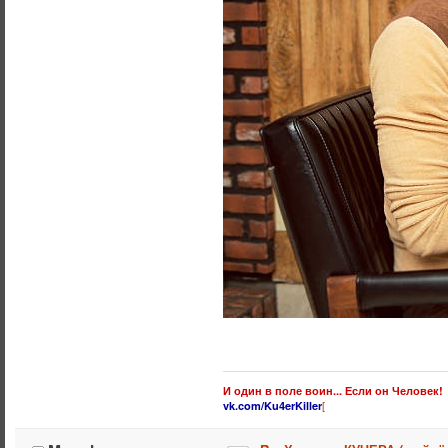
И один в поле воин... Если он Человек!
[
vk.com/Ku4erKiller