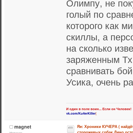
Олимпу, не пок
голый по сравн
которого как м
скиллы, а перс
на сколько изв
заряженным Тх 
сравнивать бой
Усика, очень р
И один в поле воин... Если он Человек!
[
vk.com/Ku4erKiller
magnet
Re: Хроники КУЧЕРА ( найдё
сторожевых собак Дино остр
Новичок