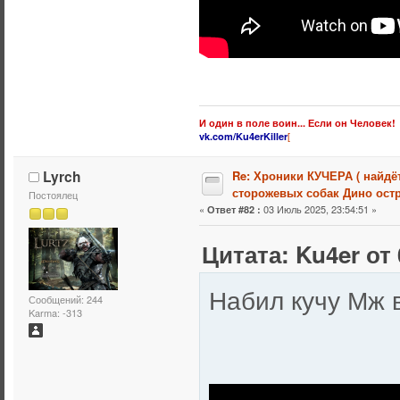
И один в поле воин... Если он Человек!
[
vk.com/Ku4erKiller
Lyrch
Re: Хроники КУЧЕРА ( найдё
сторожевых собак Дино остр
Постоялец
«
03 Июль 2025, 23:54:51 »
Ответ #82 :
Цитата: Ku4er от 
Набил кучу Мж
Сообщений: 244
Karma: -313