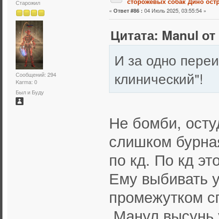
сторожевых собак Дино остр
Старожил
«
04 Июль 2025, 03:55:54 »
Ответ #86 :
Цитата: Manul от
И за одно переи
клинический"!
Сообщений: 294
Karma: 0
Был и Буду
Не бомби, осту
слишком бурная
по кд. По кд эт
Ему выбивать у
промежутком с
Манул высунь 