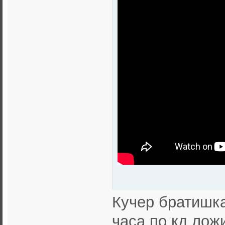
Кучер братишка
часа по кд лож