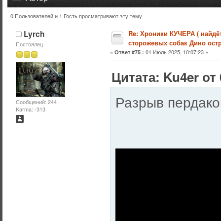
0 Пользователей и 1 Гость просматривают эту тему.
Тема: Хроники КУЧЕРА ( найдётся упряжка и для сторож
Lyrch
Re: Хроники КУЧЕРА ( найдё
сторожевых собак Дино остр
Постоялец
«
01 Июль 2025, 10:07:23 »
Ответ #75 :
Цитата: Ku4er от 
Разрыв пердаков 
Сообщений: 244
Karma: -313