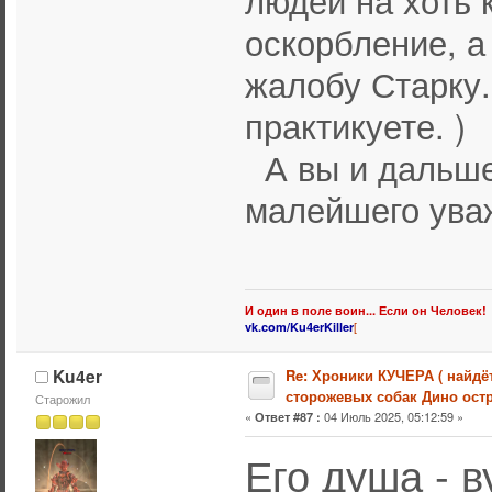
людей на хоть 
оскорбление, а
жалобу Старку.
практикуете. )
А вы и дальше
малейшего уваж
И один в поле воин... Если он Человек!
[
vk.com/Ku4erKiller
Ku4er
Re: Хроники КУЧЕРА ( найдё
сторожевых собак Дино остр
Старожил
«
04 Июль 2025, 05:12:59 »
Ответ #87 :
Его душа - в