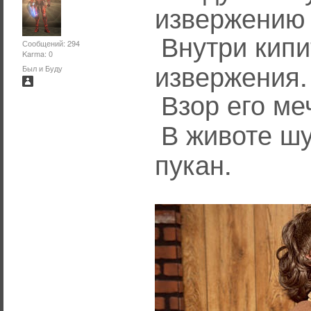
извержению
Внутри кипи
Сообщений: 294
Karma: 0
извержения.
Был и Буду
Взор его ме
В животе шу
пукан.