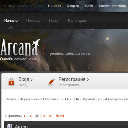
07 Август 2026, 23:28:29
На сайт
l2top.ru
Патч
Клиент Interlude
Начало
Помощь
Поиск
Календарь
Онлайн сейчас:
2391
Вход
>
Регистрация
>
Вход
Регистрация
Arcana
»
Форум проекта L2Arcana.ru
»
ТАВЕРНА
»
Хроники КУЧЕРА ( найдётся уп
Страницы:
1
...
4
5
[
6
]
7
8
...
31
Вниз
Автор