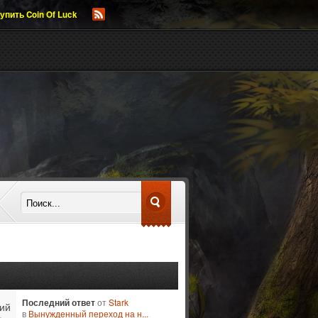
упить Coin Of Luck
Последний ответ
от
Stark
ий
в
Вынужденный переход на н...