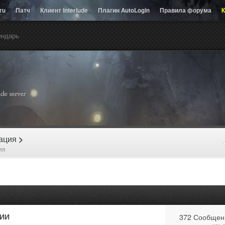
.ru
Патч
Клиент Interlude
Плагин AutoLogin
Правила форума
К
ендарь
рация
>
ия
ИИ
372 Сообщен