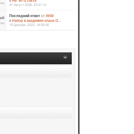
в
Re: WTS DB+8
Тем
01 Август 2026, 23:41:10
Последний ответ
от
AKM
ий
в
Набор в академию клана G...
Тем
19 Декабрь 2022, 18:55:08