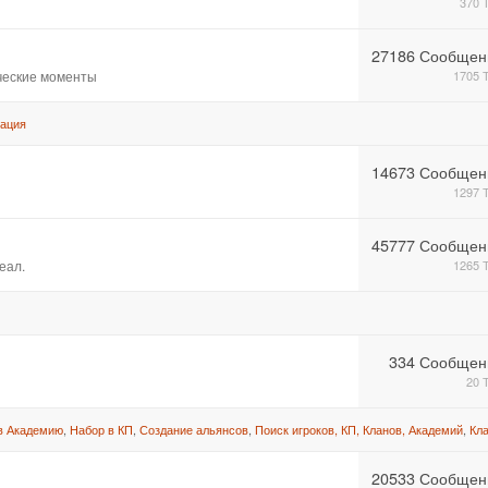
370 
27186 Сообщен
ические моменты
1705 
ация
14673 Сообщен
1297 
45777 Сообщен
еал.
1265 
334 Сообщен
20 
в Академию
,
Набор в КП
,
Создание альянсов
,
Поиск игроков, КП, Кланов, Академий
,
Кл
20533 Сообщен