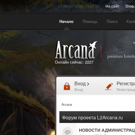
07 Август 2026, 16:29:20
На сайт
l2top
Начало
Помощь
Поиск
Кал
Онлайн сейчас:
2227
Вход
>
Регист
Вход
Регистрац
Arcana
Форум проекта L2Arcana.ru
НОВОСТИ АДМИНИСТРАЦ