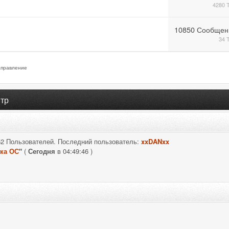
4280 
10850 Сообщен
34 
правление
тр
52 Пользователей. Последний пользователь:
xxDANxx
ка ОС
"
(
Сегодня
в 04:49:46 )