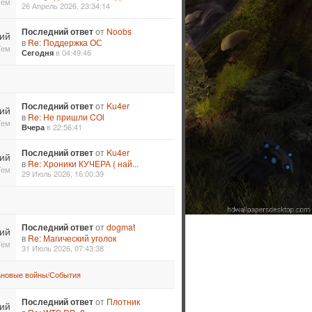
Тем
26 Апрель 2026, 23:34:14
Последний ответ
от
Noobs
ий
в
Re: Поддержка ОС
Тем
в 04:49:46
Сегодня
Последний ответ
от
Ku4er
ий
в
Re: Не пришли COl
Тем
в 22:56:41
Вчера
Последний ответ
от
Ku4er
ий
в
Re: Хроники КУЧЕРА ( най...
Тем
29 Июль 2026, 16:00:39
Последний ответ
от
dogmat
ий
в
Re: Магический уголок
Тем
31 Июль 2026, 07:43:38
ановые войны/События
Последний ответ
от
Плотник
ий