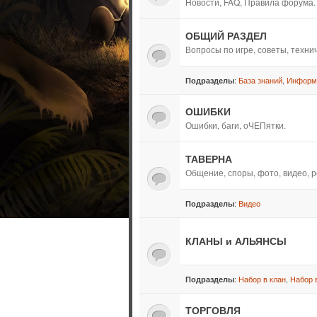
Новости, FAQ, Правила форума.
ОБЩИЙ РАЗДЕЛ
Вопросы по игре, советы, техн
:
База знаний
,
Информ
Подразделы
ОШИБКИ
Ошибки, баги, оЧЕПятки.
ТАВЕРНА
Общение, споры, фото, видео, р
:
Видео
Подразделы
КЛАНЫ и АЛЬЯНСЫ
:
Набор в клан
,
Набор 
Подразделы
ТОРГОВЛЯ