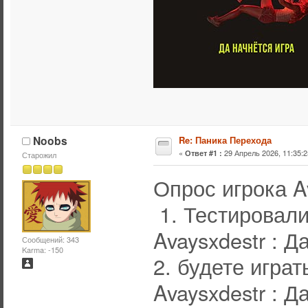
Noobs
Re: Паника Перехода
«
29 Апрель 2026, 11:35:2
Ответ #1 :
Старожил
Опрос игрока Av
1. Тестировали
Avaysxdestr : Д
Сообщений: 343
Karma: -150
2. будете игра
Avaysxdestr : Д