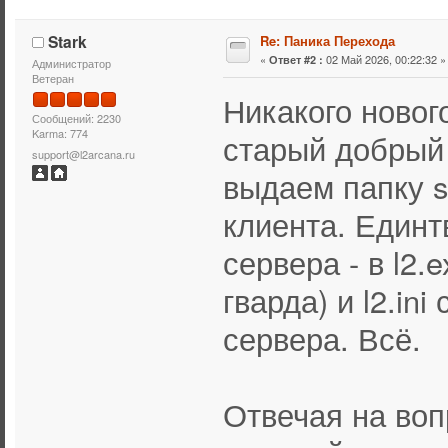
Stark
Re: Паника Перехода
«
02 Май 2026, 00:22:32 »
Ответ #2 :
Администратор
Ветеран
Никакого нового
Сообщений: 2230
Karma: 774
старый добрый 
support@l2arcana.ru
выдаем папку s
клиента. Единт
сервера - в l2.
гварда) и l2.in
сервера. Всё.
Отвечая на воп