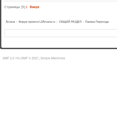
Страницы: [
1
]
2
Вверх
Arcana
»
Форум проекта L2Arcana.ru
»
ОБЩИЙ РАЗДЕЛ
»
Паника Перехода
SMF 2.0.19
SMF © 2021
Simple Machines
|
,