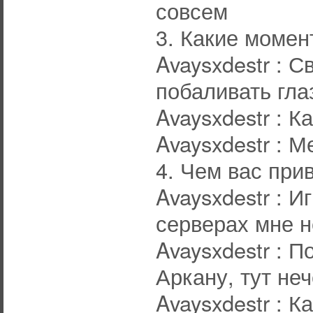
совсем
3. Какие момен
Avaysxdestr : 
побаливать гла
Avaysxdestr : К
Avaysxdestr : 
4. Чем вас при
Avaysxdestr : И
серверах мне 
Avaysxdestr : 
Аркану, тут не
Avaysxdestr : 