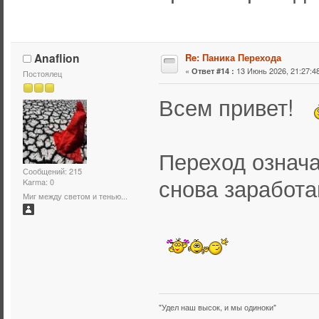
Anaflion
Re: Паника Перехода
«
13 Июнь 2026, 21:27:48
Ответ #14 :
Постоялец
Всем привет!
Переход означа
Сообщений: 215
снова заработа
Karma: 0
Миг между светом и тенью...
"Удел наш высок, и мы одиноки"