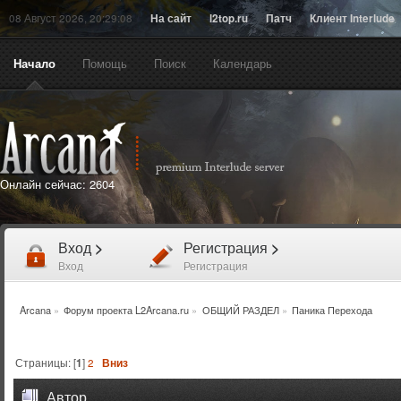
08 Август 2026, 20:29:08
На сайт
l2top.ru
Патч
Клиент Interlude
Начало
Помощь
Поиск
Календарь
Онлайн сейчас:
2604
Вход
>
Регистрация
>
Вход
Регистрация
Arcana
»
Форум проекта L2Arcana.ru
»
ОБЩИЙ РАЗДЕЛ
»
Паника Перехода
Страницы: [
1
]
2
Вниз
Автор