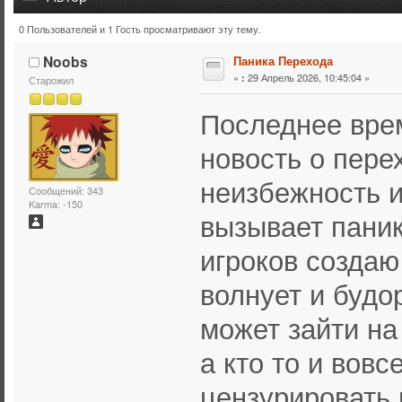
0 Пользователей и 1 Гость просматривают эту тему.
Тема: Паника Перехода (Прочитано 11035 раз)
Noobs
Паника Перехода
«
29 Апрель 2026, 10:45:04 »
:
Старожил
Последнее вре
новость о пере
неизбежность и
Сообщений: 343
Karma: -150
вызывает паник
игроков создаю
волнует и будор
может зайти на
а кто то и вовс
цензурировать 