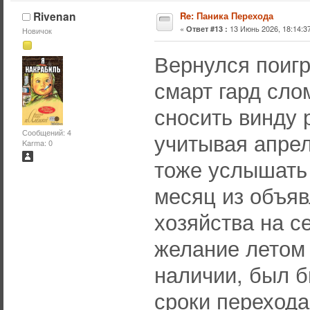
Rivenan
Re: Паника Перехода
«
13 Июнь 2026, 18:14:37
Ответ #13 :
Новичок
Вернулся поиг
смарт гард сло
сносить винду р
Сообщений: 4
учитывая апрел
Karma: 0
тоже услышать 
месяц из объяв
хозяйства на с
желание летом 
наличии, был 
сроки перехода