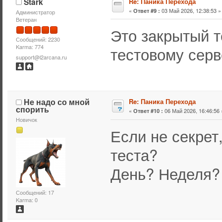
Stark
Re: Паника Перехода
«
03 Май 2026, 12:38:53 »
Ответ #9 :
Администратор
Ветеран
Это закрытый т
Сообщений: 2230
Karma: 774
тестовому серв
support@l2arcana.ru
Не надо со мной
Re: Паника Перехода
спорить
«
06 Май 2026, 16:46:56 
Ответ #10 :
Новичок
Если не секрет
теста?
День? Неделя?
Сообщений: 17
Karma: 0