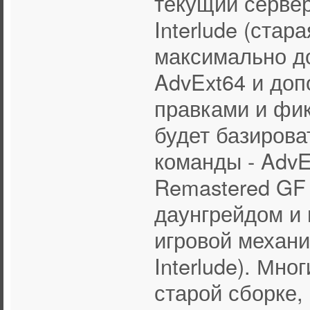
текущий сервер
Interlude (стар
максимально до
AdvExt64 и до
правками и фик
будет базирова
команды - AdvEx
Remastered GF 
даунгрейдом и 
игровой механ
Interlude). Мн
старой сборке,