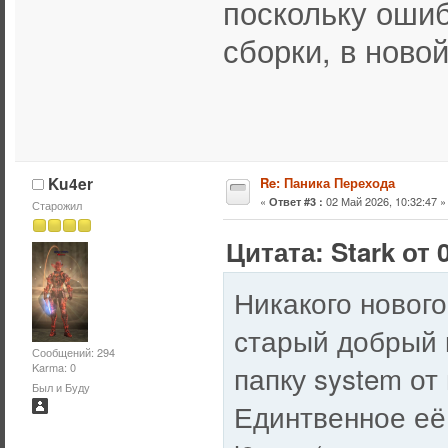
поскольку ошиб
сборки, в новой
Ku4er
Re: Паника Перехода
«
02 Май 2026, 10:32:47 »
Ответ #3 :
Старожил
Цитата: Stark от 
Никакого нового 
старый добрый 
Сообщений: 294
папку system от
Karma: 0
Был и Буду
Единтвенное её 