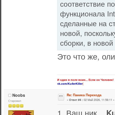
соответствие п
функционала Int
сделанные на с
новой, поскольк
сборки, в новой
Это что же, ол
И один в поле воин... Если он Человек!
[
vk.com/Ku4erKiller
Noobs
Re: Паника Перехода
«
02 Май 2026, 11:56:11 »
Ответ #4 :
Старожил
1. Ваш ник.
K