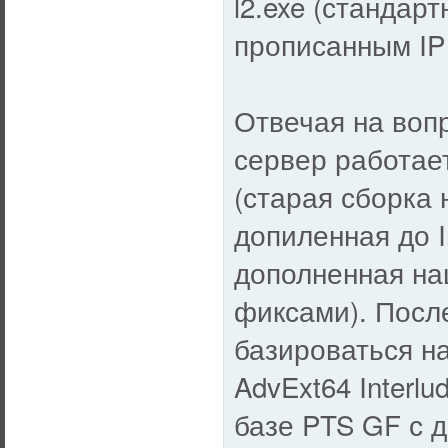
l2.exe (стандарт
прописанным IP 
Отвечая на воп
сервер работает
(старая сборка 
допиленная до I
дополненная на
фиксами). Посл
базироваться на
AdvExt64 Interlu
базе PTS GF с 