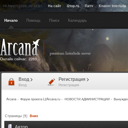
09 Август 2026, 00:48:01
На сайт
l2top.ru
Патч
Клиент Interlude
Начало
Помощь
Поиск
Календарь
Онлайн сейчас:
2263
Вход
>
Регистрация
>
Вход
Регистрация
Arcana
»
Форум проекта L2Arcana.ru
»
НОВОСТИ АДМИНИСТРАЦИИ
»
Вынужден
Страницы: [
1
]
Вниз
Автор