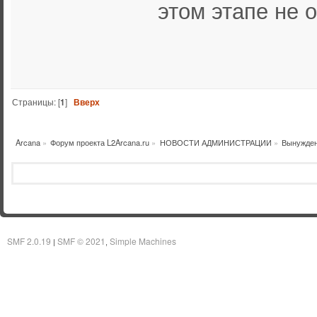
этом этапе не 
Страницы: [
1
]
Вверх
Arcana
»
Форум проекта L2Arcana.ru
»
НОВОСТИ АДМИНИСТРАЦИИ
»
Вынужден
SMF 2.0.19
SMF © 2021
Simple Machines
|
,