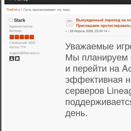
TheEnd
и 1 Гость просматривают эту тему.
Тема: Вынужденный переход на новую сборку. Приглаша
Stark
Вынужденный переход на но
Приглашаем протестировать
Администратор
Ветеран
«
26 Апрель 2026, 23:34:14 »
:
Уважаемые игр
Сообщений: 2230
Karma: 774
Мы планируем о
support@l2arcana.ru
и перейти на Ac
эффективная н
серверов Linea
поддерживается
день.