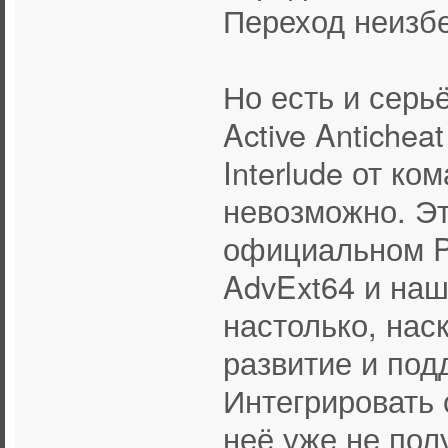
Переход неизб
Но есть и серь
Active Antiche
Interlude от к
невозможно. Эт
официальном P
AdvExt64 и наш
настолько, нас
развитие и по
Интегрировать
неё уже не пол