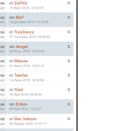
тов
от
ZaVh0z
ров
15 Март 2019, 12:20:19
ов
от
BluF
ров
16 Декабрь 2018, 10:10:40
тов
от
TonyDanza
ров
07 Сентябрь 2018, 09:09:53
ов
от
twingel
ров
22 Июль 2018, 18:35:49
тов
от
Matisse
ров
21 Июнь 2018, 18:57:15
тов
от
Teacher
ров
14 Июнь 2018, 16:34:59
тов
от
Slaid
ров
09 Май 2018, 04:48:34
ов
от
Ezikov
ров
05 Май 2018, 11:21:21
тов
от
Max Selezen
ров
09 Январь 2018, 07:07:11