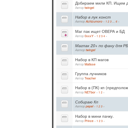
Добираем мили КП. Ищем дес
Автор
twingel
Набор в лук конст
Автор
Achizumoro
«
1
2
3
...
6
»
Маг пак ищет ОВЕРА и БД
Автор
0xxxY
«
1
2
3
4
»
Магпак 20+ по фану для Р
Автор
twingel
Набор в КП магов
Автор
Matisse
Группа лучников
Автор
Teacher
Набор в (ПК) кп (предполо
Автор
NETbor
«
1
2
»
Собираю Кп
Автор
pepel
«
1
2
3
»
Набор в мини пачку.
Автор
Prince
«
1
2
3
»