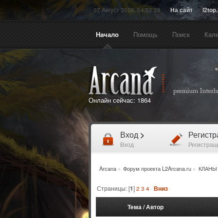
07 Август 2026, 04:52:28
На сайт
l2top
Начало
Помощь
Поиск
Кал
Онлайн сейчас:
1864
Вход
>
Регист
Вход
Регистрац
Arcana
»
Форум проекта L2Arcana.ru
»
КЛАНЫ
Страницы: [
1
]
2
3
4
Вниз
Тема
/
Автор