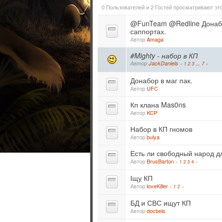
0 Пользователей и 2 Гостей просматривают это
@FunTeam @Redline Донабор
саппортах.
Автор
Amaga
#Mighty - набор в КП
Автор
JackDaniels
«
1
2
3
...
7
»
Донабор в маг пак.
Автор
UFC
Кп клана Mas0ns
Автор
KCP
Набор в КП гномов
Автор
bulya
Есть ли свободный народ д
Автор
BrusBarton
«
1
2
3
4
»
Іщу КП
Автор
loveKiller
«
1
2
»
БД и СВС ищут КП
Автор
docbels