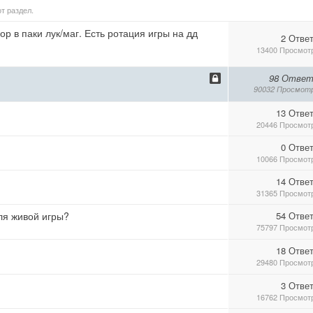
т раздел.
 в паки лук/маг. Есть ротация игры на дд
2 Отве
13400 Просмот
98 Ответ
90032 Просмот
13 Отве
20446 Просмот
0 Отве
10066 Просмот
14 Отве
31365 Просмот
ля живой игры?
54 Отве
75797 Просмот
18 Отве
29480 Просмот
3 Отве
16762 Просмот