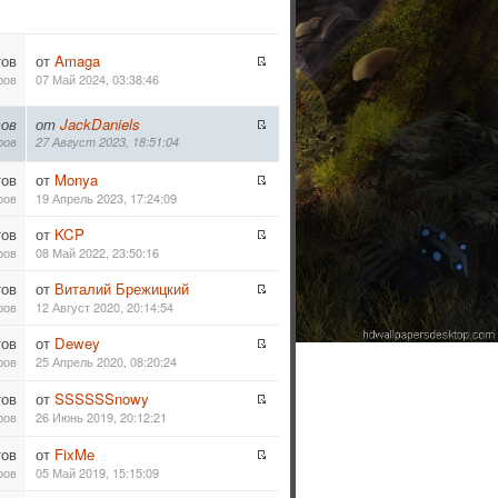
тов
от
Amaga
ров
07 Май 2024, 03:38:46
ов
от
JackDaniels
ров
27 Август 2023, 18:51:04
тов
от
Monya
ров
19 Апрель 2023, 17:24:09
тов
от
KCP
ров
08 Май 2022, 23:50:16
тов
от
Виталий Брежицкий
ров
12 Август 2020, 20:14:54
тов
от
Dewey
ров
25 Апрель 2020, 08:20:24
тов
от
SSSSSSnowy
ров
26 Июнь 2019, 20:12:21
тов
от
FixMe
ров
05 Май 2019, 15:15:09