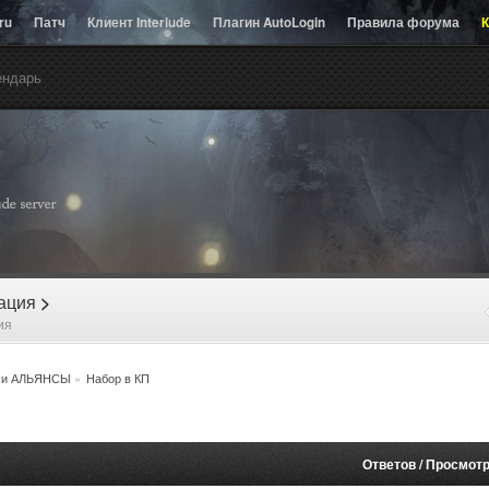
.ru
Патч
Клиент Interlude
Плагин AutoLogin
Правила форума
К
ендарь
рация
>
ия
 и АЛЬЯНСЫ
»
Набор в КП
Ответов
/
Просмот