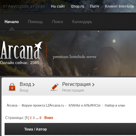
07 Август 2026, 21:24:43
На сайт
l2top.ru
Патч
Клиент Interlude
Начало
Помощь
Поиск
Календарь
Онлайн сейчас:
2385
Вход
>
Регистрация
>
Вход
Регистрация
Arcana
»
Форум проекта L2Arcana.ru
»
КЛАНЫ и АЛЬЯНСЫ
»
Набор в клан
Страницы: [
1
]
2
3
...
8
Вниз
Тема
/
Автор