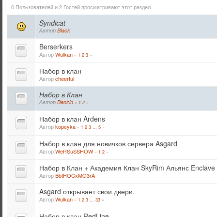
0 Пользователей и 2 Гостей просматривают этот раздел.
Syndicat
Автор
Black
Berserkers
Автор
Wulkan
«
1
2
3
»
Набор в клан
Автор
cheerful
Набор в Клан
Автор
Benzin
«
1
2
»
Набор в клан Ardens
Автор
kopeyka
«
1
2
3
5
»
...
Набор в клан для новичков сервера Asgard
Автор
WeRSuSSHOW
«
1
2
»
Набор в Клан + Академия Клан SkyRim Альянс Enclave
Автор
BbIHOCxMO3rA
Asgard открывает свои двери.
Автор
Wulkan
«
1
2
3
33
»
...
Набор в клан RedLine.