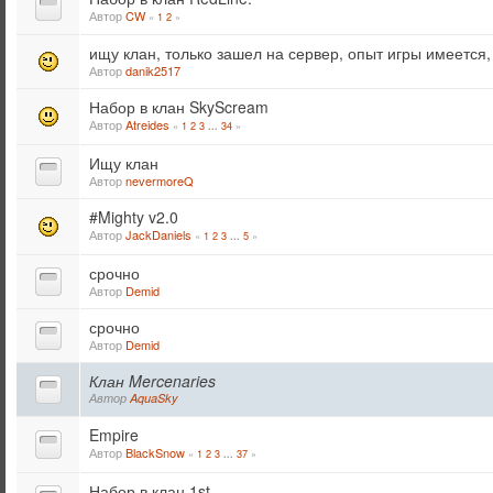
Автор
CW
«
1
2
»
ищу клан, только зашел на сервер, опыт игры имеется
Автор
danik2517
Набор в клан SkyScream
Автор
Atreides
«
1
2
3
34
»
...
Ищу клан
Автор
nevermoreQ
#Mighty v2.0
Автор
JackDaniels
«
1
2
3
5
»
...
срочно
Автор
Demid
срочно
Автор
Demid
Клан Mercenaries
Автор
AquaSky
Empire
Автор
BlackSnow
«
1
2
3
37
»
...
Набор в клан 1st