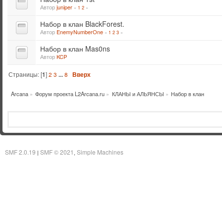
Автор
juniper
«
1
2
»
Набор в клан BlackForest.
Автор
EnemyNumberOne
«
1
2
3
»
Набор в клан Mas0ns
Автор
KCP
Страницы: [
1
]
2
3
...
8
Вверх
Arcana
»
Форум проекта L2Arcana.ru
»
КЛАНЫ и АЛЬЯНСЫ
»
Набор в клан
SMF 2.0.19
SMF © 2021
Simple Machines
|
,