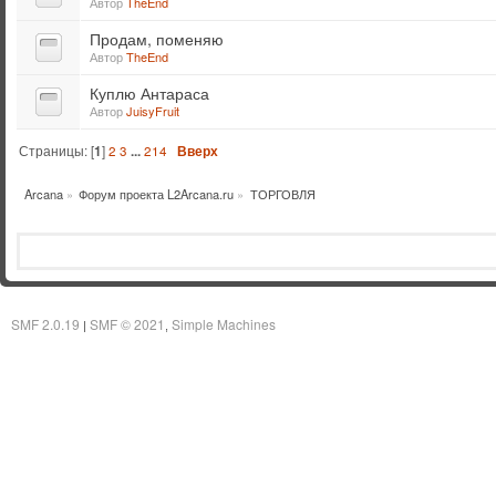
Автор
TheEnd
Продам, поменяю
Автор
TheEnd
Куплю Антараса
Автор
JuisyFruit
Страницы: [
1
]
2
3
...
214
Вверх
Arcana
»
Форум проекта L2Arcana.ru
»
ТОРГОВЛЯ
SMF 2.0.19
SMF © 2021
Simple Machines
|
,