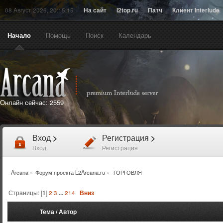
08 Август 2026, 20:15:15
На сайт
l2top.ru
Патч
Клиент Interlude
Начало
Помощь
Поиск
Календарь
Онлайн сейчас:
2559
Вход
>
Регистрация
>
Вход
Регистрация
Arcana
»
Форум проекта L2Arcana.ru
»
ТОРГОВЛЯ
Страницы: [
1
]
2
3
...
214
Вниз
Тема
/
Автор