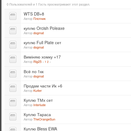
0 Пользователей и 1 Гость просматривают этот раздел.
WTS DB+8
Автор
Плотник
куплю Orcish Poleaxe
Автор
dogmat
куплю Full Plate сет
Автор
dogmat
Виміняю хомку +17
Автор
Rig25
«
1
2
»
Всё по 1кк
Автор
dogmat
Продам части Ик +6
Автор
Ku4er
Куплю ТМх сет
Автор
Interlude
Куплю Тараса
Автор
TheOrangeSun
Куплю Bless EWA