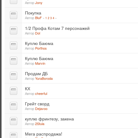
Автор
Jony
Покупка
Автор
BluF
«
1
2
3
4
»
1/2 Профа Котам 7 персонажей
Автор
Dol
Куплю Баюма
Автор
Porthos
Куплю Баюма
Автор
Marvin
Продам ДБ
Автор
YuraBoroda
КХ
Автор
cheerful
Грейт сворд
Автор
Dejavoo
куплю фринтезу, закена
Автор
2Stula
Мега распродажа!