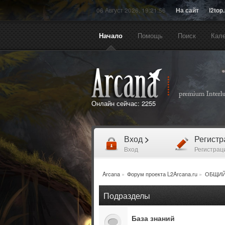
06 Август 2026, 19:21:56
На сайт
l2top
Начало
Помощь
Поиск
Кал
Онлайн сейчас:
2255
Вход
>
Регист
Вход
Регистрац
Arcana
»
Форум проекта L2Arcana.ru
»
ОБЩИЙ
Подразделы
База знаний