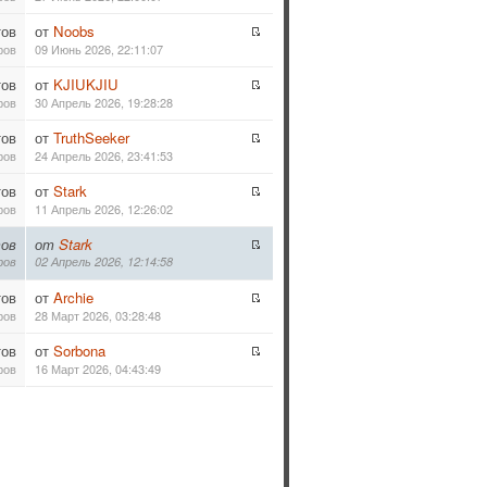
тов
от
Noobs
ров
09 Июнь 2026, 22:11:07
тов
от
KJIUKJIU
ров
30 Апрель 2026, 19:28:28
тов
от
TruthSeeker
ров
24 Апрель 2026, 23:41:53
тов
от
Stark
ров
11 Апрель 2026, 12:26:02
ов
от
Stark
ров
02 Апрель 2026, 12:14:58
тов
от
Archie
ров
28 Март 2026, 03:28:48
тов
от
Sorbona
ров
16 Март 2026, 04:43:49