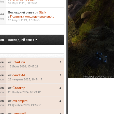
Тем
16 Март 2026, 08:23:51
Последний ответ
от
Stark
ий
в
Политика конфиденциально...
Тем
12 Август 2021, 17:30:55
ров
Последний ответ
тов
от
Interlude
ров
16 Июль 2026, 15:47:21
тов
от
dead344
ров
23 Февраль 2025, 10:54:17
тов
от
Сталкер
ров
25 Ноябрь 2024, 00:29:42
тов
от
evilempire
ров
21 Декабрь 2023, 21:15:21
тов
от
Lonewolf