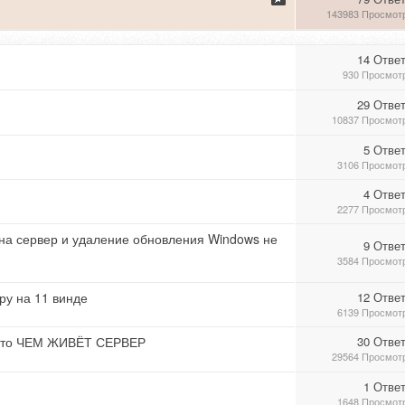
143983 Просмот
14 Отве
930 Просмот
29 Отве
10837 Просмот
5 Отве
3106 Просмот
4 Отве
2277 Просмот
и на сервер и удаление обновления Windows не
9 Отве
3584 Просмот
ру на 11 винде
12 Отве
6139 Просмот
осто ЧЕМ ЖИВЁТ СЕРВЕР
30 Отве
29564 Просмот
1 Отве
1648 Просмот