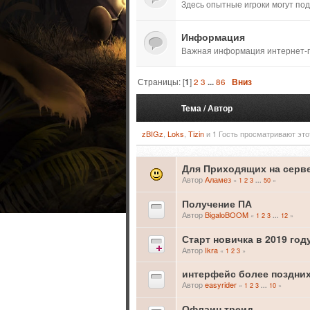
Здесь опытные игроки могут по
Информация
Важная информация интернет-п
Страницы: [
1
]
2
3
...
86
Вниз
Тема
/
Автор
zBIGz
,
Loks
,
Tizin
и 1 Гость просматривают это
Для Приходящих на серв
Автор
Аламез
«
1
2
3
50
»
...
Получение ПА
Автор
BigaloBOOM
«
1
2
3
12
»
...
Старт новичка в 2019 год
Автор
Ikra
«
1
2
3
»
интерфейс более поздних
Автор
easyrider
«
1
2
3
10
»
...
Офлаин треид