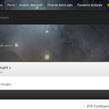
.ru
Патч
Клиент Interlude
Плагин AutoLogin
Правила форума
К
ендарь
рация
>
ия
 РАЗДЕЛ
476 Сообщен