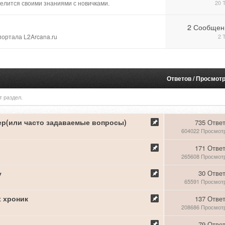
делится своими знаниями с новичками.
20 
2 Сообщен
ортала L2Arcana.ru
2 
Ответов
/
Просмот
т раздел.
ер(или часто задаваемые вопросы)
735 Отве
604022 Просмот
171 Отве
265608 Просмот
у
30 Отве
65591 Просмот
 хроник
137 Отве
208686 Просмот
79 Отве