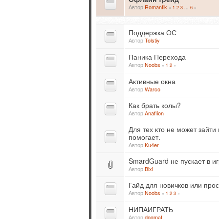
Автор
Romantik
«
1
2
3
6
»
...
Поддержка ОС
Автор
Tolstiy
Паника Перехода
Автор
Noobs
«
1
2
»
Активные окна
Автор
Warco
Как брать колы?
Автор
Anaflion
Для тех кто не может зайт
помогает.
Автор
Ku4er
SmardGuard не пускает в иг
Автор
Bixi
Гайд для новичков или пр
Автор
Noobs
«
1
2
3
»
НИПАИГРАТЬ
Автор
dogmat