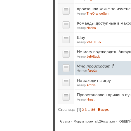
произошли какие-то измене
Автор
TheOrangeSun
Команды доступные в макр
Автор
Noobs
Шаут
Автор
xWETERx
Не могу подтвердить Аккаун
Автор
JetAttack
Что происходит ?
Автор
Noobs
Не заходит в игру
Автор
Archie
Приостановлен причина пун
Автор
Hrust
Страницы: [
1
]
2
3
...
86
Вверх
Arcana
»
Форум проекта L2Arcana.ru
»
ОБЩИЙ