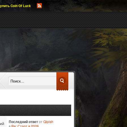
упить Coin Of Luck
Последний ответ
от
Qipish
ий
в
Re: Старт в 2026