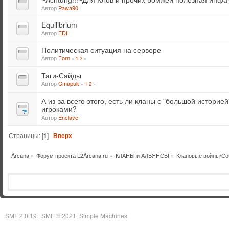
Автор
Pawa90
Equilibrium
Автор
EDI
Политическая ситуация на сервере
Автор
Forn
«
1
2
»
Таги-Сайды
Автор
Cmapuk
«
1
2
»
А из-за всего этого, есть ли кланы с "большой истори
игроками?
Автор
Enclave
Страницы: [
1
]
Вверх
Arcana
»
Форум проекта L2Arcana.ru
»
КЛАНЫ и АЛЬЯНСЫ
»
Клановые войны/Со
SMF 2.0.19
SMF © 2021
Simple Machines
|
,