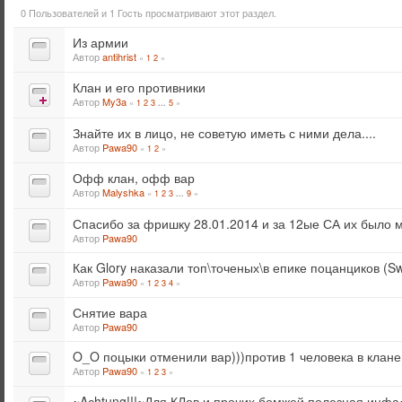
0 Пользователей и 1 Гость просматривают этот раздел.
Из армии
Автор
antihrist
«
1
2
»
Клан и его противники
Автор
My3a
«
1
2
3
5
»
...
Знайте их в лицо, не советую иметь с ними дела....
Автор
Pawa90
«
1
2
»
Офф клан, офф вар
Автор
Malyshka
«
1
2
3
9
»
...
Спасибо за фришку 28.01.2014 и за 12ые СА их было м
Автор
Pawa90
Как Glory наказали топ\точеных\в епике поцанциков (Sw
Автор
Pawa90
«
1
2
3
4
»
Снятие вара
Автор
Pawa90
O_O поцыки отменили вар)))против 1 человека в клане.
Автор
Pawa90
«
1
2
3
»
~Aсhtung!!!~Для КЛов и прочих бомжей полезная инфа~