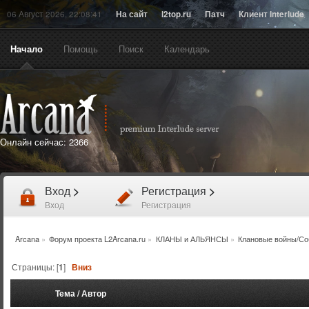
06 Август 2026, 22:08:41
На сайт
l2top.ru
Патч
Клиент Interlude
Начало
Помощь
Поиск
Календарь
Онлайн сейчас:
2366
Вход
>
Регистрация
>
Вход
Регистрация
Arcana
»
Форум проекта L2Arcana.ru
»
КЛАНЫ и АЛЬЯНСЫ
»
Клановые войны/Со
Страницы: [
1
]
Вниз
Тема
/
Автор