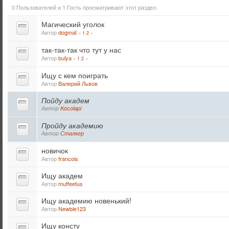
0 Пользователей и 1 Гость просматривают этот раздел.
Магический уголок
Автор
dogmat
«
1
2
»
так-так-так что тут у нас
Автор
bulya
«
1
2
»
Ищу с кем поиграть
Автор
Валерий Львов
Пойду академ
Автор
Kocolapi
Пройду академию
Автор
Сталкер
новичок
Автор
francois
Ищу академ
Автор
muffeetus
Ищу академию новенький!
Автор
Newbie123
Ищу консту