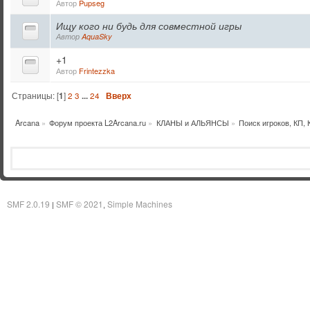
Автор
Pupseg
Ищу кого ни будь для совместной игры
Автор
AquaSky
+1
Автор
Frintezzka
Страницы: [
1
]
2
3
...
24
Вверх
Arcana
»
Форум проекта L2Arcana.ru
»
КЛАНЫ и АЛЬЯНСЫ
»
Поиск игроков, КП,
SMF 2.0.19
SMF © 2021
Simple Machines
|
,