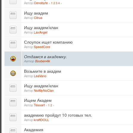
Автор
Cenobyte
«
1
2
3
4
»
Ищу академ
Автор
Citrus
Ищу академ/клан
Автор
LaxAngel
Слоупок ищет компанию
Автор
SpeedCore
Отдамся в академку.
Автор
Booben4ik
Возьмите в академ
Автор
LeaVano
Ищу академ/клан
Автор
NoAllyNoClan
Ищем Академ
Автор
Tessart
«
1
2
»
академию пройдут 10 готовых тел.
Автор
kraftDOLL
Академия