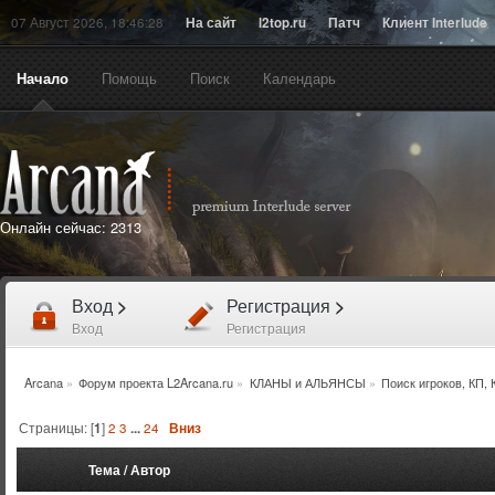
07 Август 2026, 18:46:28
На сайт
l2top.ru
Патч
Клиент Interlude
Начало
Помощь
Поиск
Календарь
Онлайн сейчас:
2313
Вход
>
Регистрация
>
Вход
Регистрация
Arcana
»
Форум проекта L2Arcana.ru
»
КЛАНЫ и АЛЬЯНСЫ
»
Поиск игроков, КП,
Страницы: [
1
]
2
3
...
24
Вниз
Тема
/
Автор