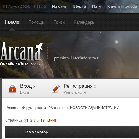
08 Август 2026, 14:38:12
На сайт
l2top.ru
Патч
Клиент Interlude
Начало
Помощь
Поиск
Календарь
Онлайн сейчас:
2235
Вход
>
Регистрация
>
Вход
Регистрация
Arcana
»
Форум проекта L2Arcana.ru
»
НОВОСТИ АДМИНИСТРАЦИИ
Страницы: [
1
]
2
3
...
19
Вниз
Тема
/
Автор