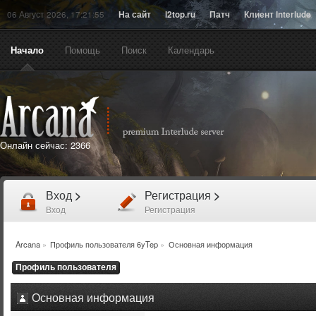
06 Август 2026, 17:21:55
На сайт
l2top.ru
Патч
Клиент Interlude
Начало
Помощь
Поиск
Календарь
Онлайн сейчас:
2366
Вход
>
Регистрация
>
Вход
Регистрация
Arcana
»
Профиль пользователя 6yTep
»
Основная информация
Профиль пользователя
Основная информация