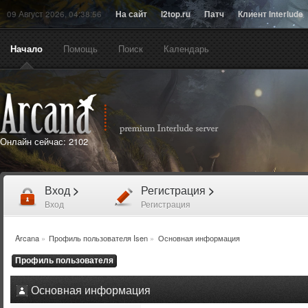
09 Август 2026, 04:38:56
На сайт
l2top.ru
Патч
Клиент Interlude
Начало
Помощь
Поиск
Календарь
Онлайн сейчас:
2102
Вход
>
Регистрация
>
Вход
Регистрация
Arcana
»
Профиль пользователя Isen
»
Основная информация
Профиль пользователя
Основная информация