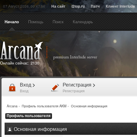
07 Август 2026, 00:47:56
На сайт
l2top.ru
Патч
Клиент Interlude
Начало
Помощь
Поиск
Календарь
Онлайн сейчас:
2130
Вход
>
Регистрация
>
Вход
Регистрация
Arcana
»
Профиль пользователя AKM
»
Основная информация
Профиль пользователя
Основная информация