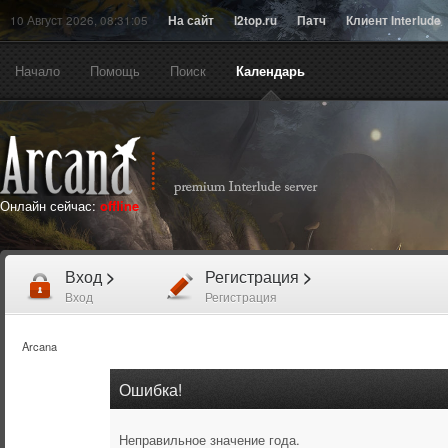
10 Август 2026, 08:31:05
На сайт
l2top.ru
Патч
Клиент Interlude
Начало
Помощь
Поиск
Календарь
Онлайн сейчас:
offline
Вход
>
Регистрация
>
Вход
Регистрация
Arcana
Ошибка!
Неправильное значение года.