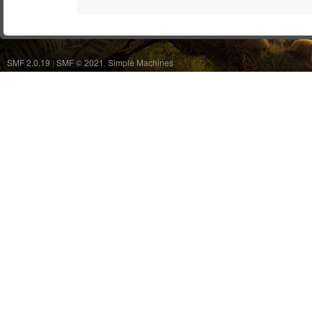
SMF 2.0.19
SMF © 2021
Simple Machines
|
,