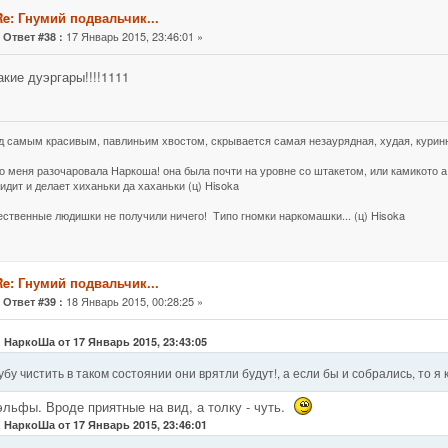
Re: Гнумий подвальчик...
«
17 Январь 2015, 23:46:01 »
Ответ #38 :
акие дуэргары!!!!1111
д самым красивым, павлиньим хвостом, скрывается самая незаурядная, худая, куринн
о меня разочаровала Наркоша! она была почти на уровне со штакетом, или камикото а 
идит и делает хиханьки да хаханьки (ц) Hisoka
жественные людишки не получили ничего! Типо гномки наркомашки... (ц) Hisoka
Re: Гнумий подвальчик...
«
18 Январь 2015, 00:28:25 »
Ответ #39 :
: НаркоШа от 17 Январь 2015, 23:43:05
убу чистить в таком состоянии они врятли будут!, а если бы и собрались, то я
эльфы. Вроде приятные на вид, а толку - чуть.
: НаркоШа от 17 Январь 2015, 23:46:01