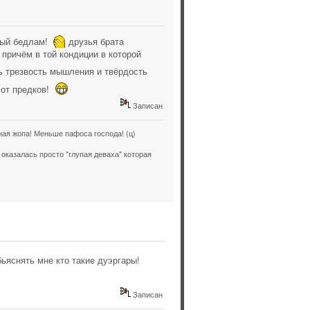
лный бедлам!
друзья брата
 причём в той кондиции в которой
ь трезвость мышления и твёрдость
 от предков!
Записан
ая жопа! Меньше пафоса господа! (ц)
оказалась просто "глупая деваха" которая
бьяснять мне кто такие дуэргары!
Записан