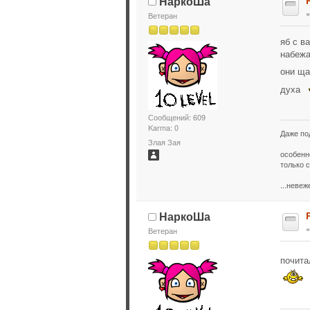
НаркоШа
Ветеран
яб с в
набежа
они ща
духа
Сообщений: 609
Karma: 0
Даже по
Злая Зая
особенн
только с
...неве
НаркоШа
Ветеран
почита