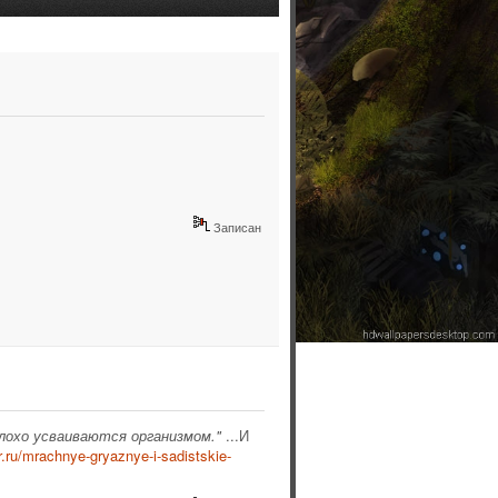
Записан
лохо усваиваются организмом."
...И
r.ru/mrachnye-gryaznye-i-sadistskie-