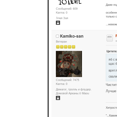
Даже по
Сообщений: 609
особенн
Karma: 0
только с
Злая Зая
...неве
Kamiko-san
Ветеран
Цитата
яб с 
щас б
врятл
свал
Сообщений: 7475
Karma: 0
Чистит
Демагог, тролль и флудер.
Лучше 
Домовой Арканы.© Maou
Хитрост
"...Ками