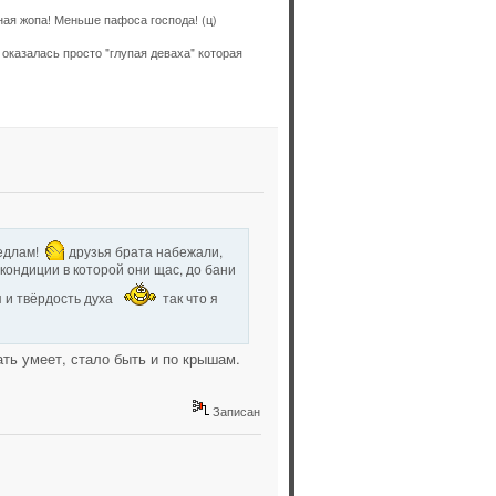
ая жопа! Меньше пафоса господа! (ц)
оказалась просто "глупая деваха" которая
бедлам!
друзья брата набежали,
 кондиции в которой они щас, до бани
я и твёрдость духа
так что я
ать умеет, стало быть и по крышам.
Записан