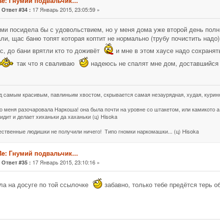
Re: Гнумий подвальчик...
«
17 Январь 2015, 23:05:59 »
Ответ #34 :
ами посидела бы с удовольствием, но у меня дома уже второй день по
ли, щас баню топят которая коптит не нормально (трубу почистить надо)
с, до бани врятли кто то доживёт
и мне в этом хаусе надо сохранят
так что я сваливаю
надеюсь не спалят мне дом, доставшийся
д самым красивым, павлиньим хвостом, скрывается самая незаурядная, худая, куринн
о меня разочаровала Наркоша! она была почти на уровне со штакетом, или камикото а 
идит и делает хиханьки да хаханьки (ц) Hisoka
жественные людишки не получили ничего! Типо гномки наркомашки... (ц) Hisoka
Re: Гнумий подвальчик...
«
17 Январь 2015, 23:10:16 »
Ответ #35 :
ла на досуге по той ссылочке
забавно, только тебе предётся терь о