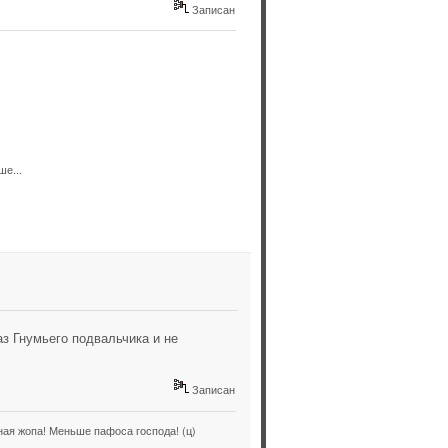
Записан
ше...
аз Гнумьего подвальчика и не
Записан
ая жопа! Меньше пафоса господа! (ц)