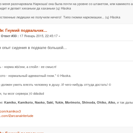
о меня разочаровала Наркоша! она была почти на уровне со штакетом, или камикото а 
идит и делает хиханьки да хаханьки (ц) Hisoka
жественные людишки не получили ничего! Типо гномки наркомашки... (ц) Hisoka
Re: Гнумий подвальчик...
«
17 Январь 2015, 22:45:17 »
Ответ #33 :
 опыт сидения в подвале большой...
ь - норма жЫзни, а спойл - ее смысл!
кото - нормальный адекватный гном." © Hisoka.
 должен уметь влезть человеку в душу. И чего-нибудь оттуда достать! ©
и, ты мозг сервера )© ddsdsd
ре:
и так даль
Kamiko, Kamikoto, Naoko, Saki, Yukie, Morimoto, Shinoda, Ohiko, Aiko,
k.com/kamikox3
vk.com/l2arcanainterlude