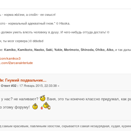
ь - норма жЫзни, а спойл - ее смысл!
кото - нормальный адекватный гном." © Hisoka.
 должен уметь влезть человеку в душу. И чего-нибудь оттуда достать! ©
и, ты мозг сервера )© ddsdsd
ре:
и так даль
Kamiko, Kamikoto, Naoko, Saki, Yukie, Morimoto, Shinoda, Ohiko, Aiko,
k.com/kamikox3
vk.com/l2arcanainterlude
Re: Гнумий подвальчик...
«
17 Январь 2015, 22:33:38 »
Ответ #32 :
т у нас? не наливают?
Ваня, это ты конечно классно придумал, как р
ло этому форуму!
д самым красивым, павлиньим хвостом, скрывается самая незаурядная, худая, куринн