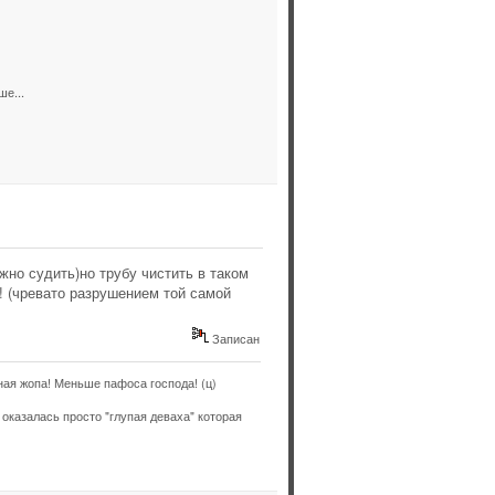
ше...
жно судить)но трубу чистить в таком
в! (чревато разрушением той самой
Записан
ая жопа! Меньше пафоса господа! (ц)
оказалась просто "глупая деваха" которая