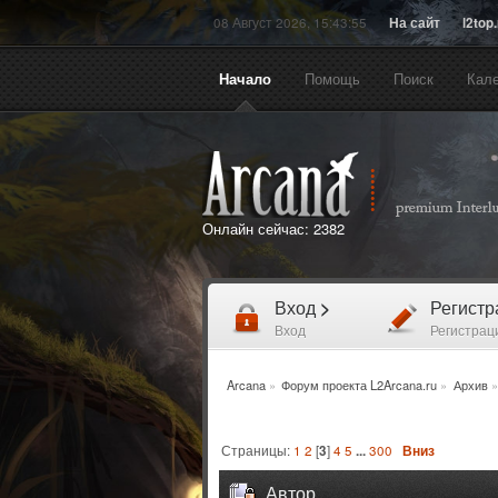
08 Август 2026, 15:43:55
На сайт
l2top
Начало
Помощь
Поиск
Кал
Онлайн сейчас:
2382
Вход
>
Регист
Вход
Регистрац
Arcana
»
Форум проекта L2Arcana.ru
»
Архив
»
Страницы:
1
2
[
3
]
4
5
...
300
Вниз
Автор