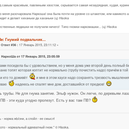
д самым красивым, павлиньим хвостом, скрывается самая незаурядная, худая, куринн
о меня разочаровала Наркоша! она была почти на уровне со штакетом, или камикото а 
идит и делает хиханьки да хаханьки (ц) Hisoka
жественные людишки не получили ничего! Типо гномки наркомашки... (ц) Hisoka
Re: Гнумий подвальчик...
«
17 Январь 2015, 23:11:12 »
Ответ #36 :
: НаркоШа от 17 Январь 2015, 23:05:59
вами посидела бы с удовольствием, но у меня дома уже второй день полный 
аню топят которая коптит не нормально (трубу почистить надо) причём в той
и кто то доживёт
и мне в этом хаусе надо сохранять трезвость мышлени
иваю
надеюсь не спалят мне дом, доставшийся от предков!
ь трубы. Не для гнума занятие. Эльф нужон. Он легче, по деревьям лаз
ПВ - эти куда угодно пролезут. Есть у вас там ПВ?
ь - норма жЫзни, а спойл - ее смысл!
кото - нормальный адекватный гном." © Hisoka.