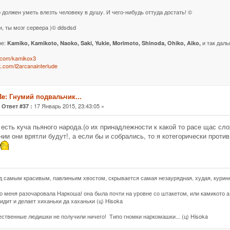
 должен уметь влезть человеку в душу. И чего-нибудь оттуда достать! ©
и, ты мозг сервера )© ddsdsd
ре:
и так даль
Kamiko, Kamikoto, Naoko, Saki, Yukie, Morimoto, Shinoda, Ohiko, Aiko,
k.com/kamikox3
vk.com/l2arcanainterlude
Re: Гнумий подвальчик...
«
17 Январь 2015, 23:43:05 »
Ответ #37 :
 есть куча пьяного народа.(о их принадлежности к какой то расе щас сло
нии они врятли будут!, а если бы и собрались, то я котегорически проти
д самым красивым, павлиньим хвостом, скрывается самая незаурядная, худая, куринн
о меня разочаровала Наркоша! она была почти на уровне со штакетом, или камикото а 
идит и делает хиханьки да хаханьки (ц) Hisoka
жественные людишки не получили ничего! Типо гномки наркомашки... (ц) Hisoka