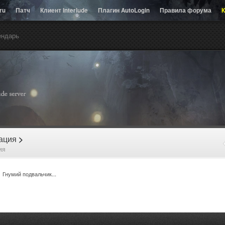
.ru
Патч
Клиент Interlude
Плагин AutoLogin
Правила форума
К
ендарь
рация
>
ия
Гнумий подвальчик...