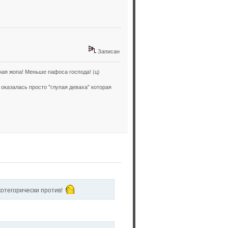
Записан
ая жопа! Меньше пафоса господа! (ц)
оказалась просто "глупая деваха" которая
 котегорически против!