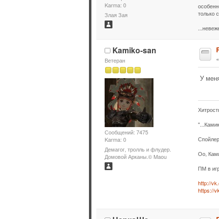
Karma: 0
особенн
только с
Злая Зая
...неве
Kamiko-san
Ветеран
У меня
Хитрост
"...Ками
Сообщений: 7475
Спойлер
Karma: 0
Демагог, тролль и флудер.
Оо, Кам
Домовой Арканы.© Maou
ПМ в иг
http://v
https://