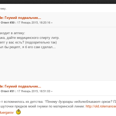
тему.
очитано 2529340 раз)
Re: Гнумий подвальчик...
«
17 Январь 2015, 18:20:16 »
Ответ #30 :
аходит в аптеку:
шка, дайте медицинского спирту литр.
цепт у вас есть? (подозрительно так)
ыл бы рецепт, я б его сам сделал...
Re: Гнумий подвальчик...
«
17 Январь 2015, 18:51:03 »
Ответ #31 :
ё-т вспомнилось из детства:
"Почему дуэргары недолюбливают орков? П
 шуточки предков моей гнумки по материнской линии:
http://old.rolemance
duergarov