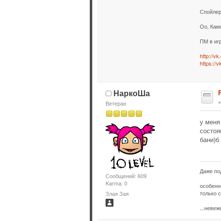
Спойлер
Оо, Кам
ПМ в иг
http://v
https://
НаркоШа
Ветеран
у меня
состоя
бани)б
Даже по
Сообщений: 609
Karma: 0
особенн
только с
Злая Зая
...неве