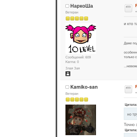
НаркоШа
Ветеран
и кто т
Даже по
особенн
только с
Сообщений: 609
Karma: 0
...неве
Злая Зая
Kamiko-san
Ветеран
Цитата
но тр
Точно 
Цитата