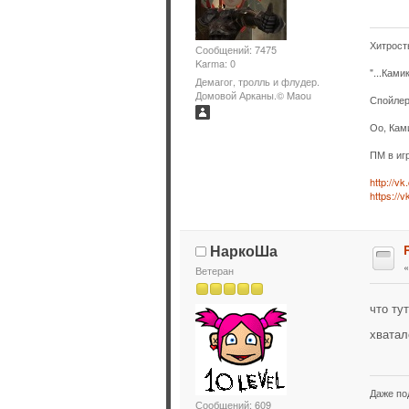
Хитрост
Сообщений: 7475
Karma: 0
"...Ками
Демагог, тролль и флудер.
Домовой Арканы.© Maou
Спойлер
Оо, Кам
ПМ в иг
http://v
https://
НаркоШа
Ветеран
что ту
хвата
Даже по
Сообщений: 609