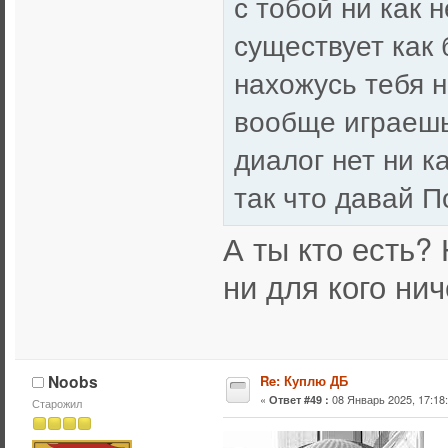
с тобой ни как 
существует как 
нахожусь тебя 
вообще играешь.
диалог нет ни к
так что давай П
А ты кто есть?
ни для кого ни
Noobs
Re: Куплю ДБ
«
08 Январь 2025, 17:18:
Ответ #49 :
Старожил