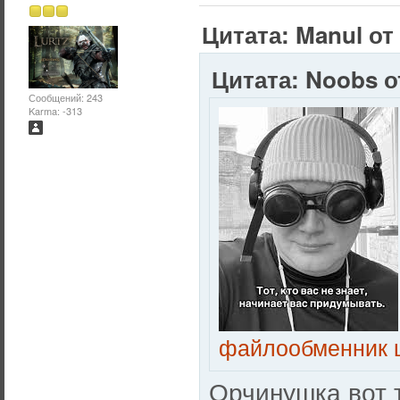
Цитата: Manul от 
Цитата: Noobs от
Сообщений: 243
Karma: -313
файлообменник 
Орчинушка вот т