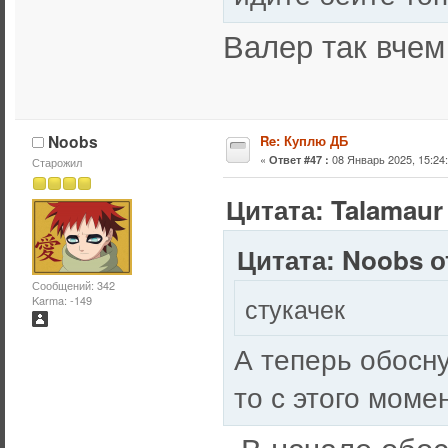
Валер так вчем
Noobs
Re: Куплю ДБ
«
08 Январь 2025, 15:24:
Ответ #47 :
Старожил
Цитата: Talamaur 
Цитата: Noobs от
Сообщений: 342
стукачек
Karma: -149
А теперь обосну
то с этого моме