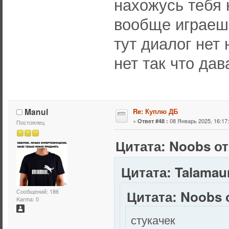
нахожусь тебя 
вообще играешь
тут диалог нет
нет так что дав
Manul
Re: Куплю ДБ
«
08 Январь 2025, 16:17:
Ответ #48 :
Постоялец
Цитата: Noobs от
Цитата: Talamaur
Цитата: Noobs о
Сообщений: 186
Karma: 0
стукачек