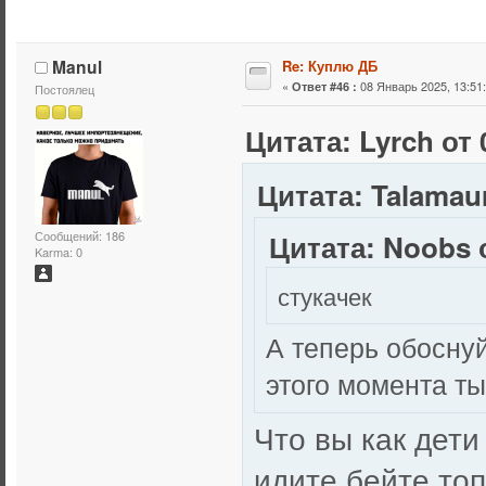
Manul
Re: Куплю ДБ
«
08 Январь 2025, 13:51:
Ответ #46 :
Постоялец
Цитата: Lyrch от 
Цитата: Talamaur
Цитата: Noobs о
Сообщений: 186
Karma: 0
стукачек
А теперь обоснуй
этого момента ты
Что вы как дети
идите бейте топ