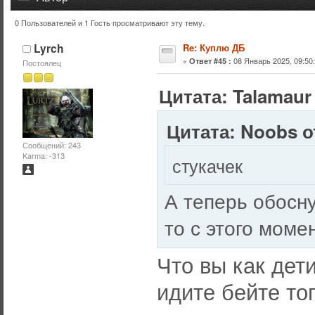
0 Пользователей и 1 Гость просматривают эту тему.
Тема: Куплю ДБ (Прочитано 31130 раз)
Lyrch
Re: Куплю ДБ
«
08 Январь 2025, 09:50:
Ответ #45 :
Постоялец
Цитата: Talamaur 
Цитата: Noobs от
Сообщений: 243
Karma: -313
стукачек
А теперь обосну
то с этого моме
Что вы как дети
идите бейте то