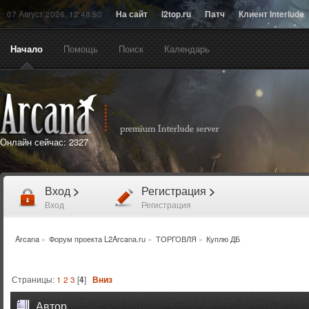
07 Август 2026, 12:48:50
На сайт
l2top.ru
Патч
Клиент Interlude
Начало
Помощь
Поиск
Календарь
Онлайн сейчас:
2327
Вход
>
Регистрация
>
Вход
Регистрация
Arcana
»
Форум проекта L2Arcana.ru
»
ТОРГОВЛЯ
»
Куплю ДБ
Страницы:
1
2
3
[
4
]
Вниз
Автор