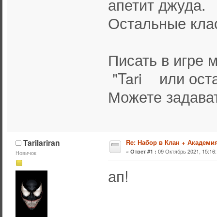
апетит джуда.
Остальные клас
Писать в игре
"Tari или оста
Можете задават
Tarilariran
Re: Набор в Клан + Академи
«
09 Октябрь 2021, 15:16:
Ответ #1 :
Новичок
ап!