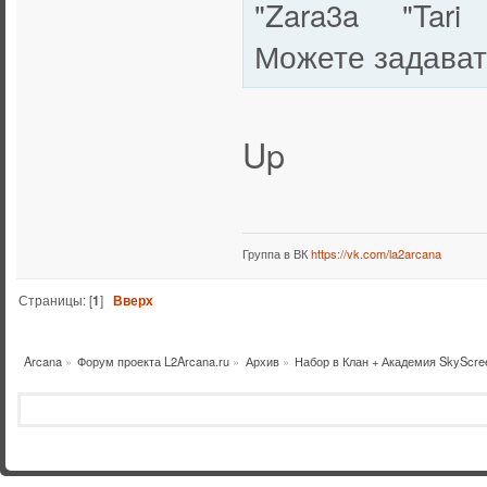
"Zara3a "Tari 
Можете задават
Up
Группа в ВК
https://vk.com/la2arcana
Страницы: [
1
]
Вверх
Arcana
»
Форум проекта L2Arcana.ru
»
Архив
»
Набор в Клан + Академия SkyScr