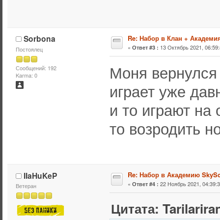
Sorbona
Re: Набор в Клан + Академи
«
13 Октябрь 2021, 06:59:
Ответ #3 :
Постоялец
Моня вернулся 
Сообщений: 192
Karma: 0
играет уже дав
и то играют на
то возродить но
IIaHuKeP
Re: Набор в Академию SkyS
«
22 Ноябрь 2021, 04:39:3
Ответ #4 :
Ветеран
Цитата: Tarilarir