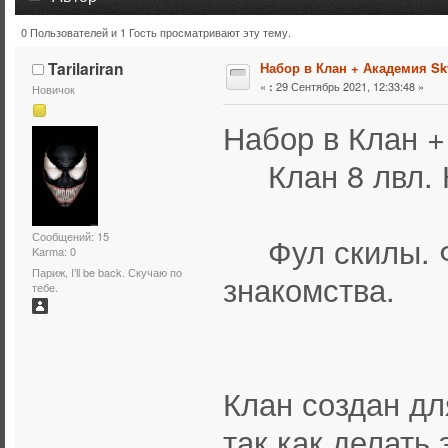
0 Пользователей и 1 Гость просматривают эту тему.
Тема: Набор в Клан + Академия SkyScreem (Прочитано 
Tarilariran
Набор в Клан + Академия S
«
29 Сентябрь 2021, 12:33:48 »
:
Новичок
Набор в Клан 
Клан 8 лвл. К
Сообщений: 15
Фул скилы. Ф
Karma: 0
Париж, I’ll be back. Скучаю по
знакомства.
тебе.
Немно
Клан создан дл
так как делать 