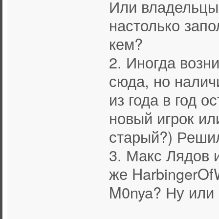
Или владельцы
настолько запо
кем?
2. Иногда возн
сюда, но налич
из года в год о
новый игрок ил
старый?) Решил
3. Макс Лядов 
же HarbingerOf
M0nya? Ну или 