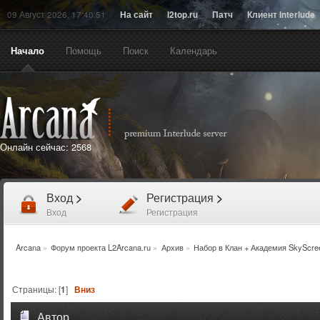
09 Август 2026, 17:40:51
На сайт
l2top.ru
Патч
Клиент Interlude
Начало
Помощь
Поиск
Календарь
Онлайн сейчас:
2568
Вход
>
Регистрация
>
Вход
Регистрация
Arcana
»
Форум проекта L2Arcana.ru
»
Архив
»
Набор в Клан + Академия SkyScr
Страницы: [
1
]
Вниз
Автор