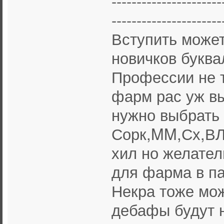
----------------------
----------------------
Вступить може
новичков буква
Профессии не т
фарм рас уж вы
нужно выбрать
Сорк,MM,Сх,ВЛ
хил но желате
для фарма в па
Некра тоже мож
дебафы будут н