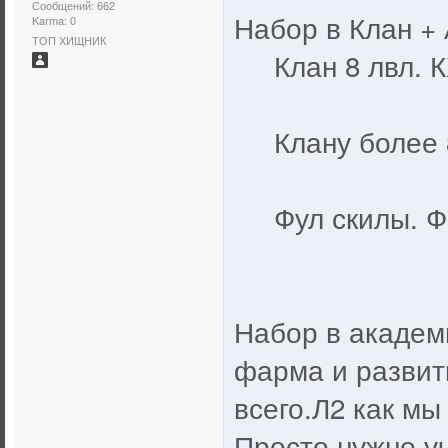
Сообщений: 662
Набор в Клан +
Karma: 0
ТОП ХИЩНИК
Клан 8 лвл. КХ
Клану более 8 
Фул скилы. Фа
Немног
Набор в академ
фарма и развити
всего.Л2 как мы
Просто нужно у