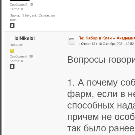
Сообщений: 15
Karma: 0
Париж, I’ll be back. Скучаю по
тебе.
IxINikeIxI
Re: Набор в Клан + Академи
«
10 Октябрь 2021, 12:52:
Ответ #2 :
Новичок
Вопросы говори
Сообщений: 39
Karma: 0
1. А почему со
фарм, если в н
способных над
причем не особ
так было ранее