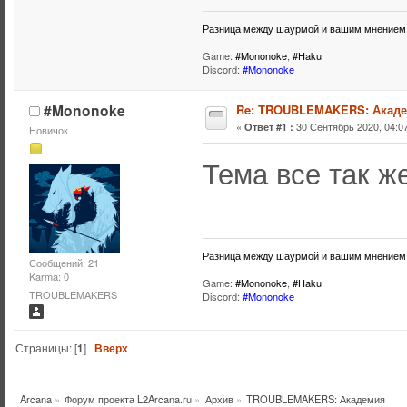
Разница между шаурмой и вашим мнением в
Game:
#Mononoke
,
#Haku
Discord:
#Mononoke
#Mononoke
Re: TROUBLEMAKERS: Акад
«
30 Сентябрь 2020, 04:07
Ответ #1 :
Новичок
Тема все так ж
Разница между шаурмой и вашим мнением в
Сообщений: 21
Karma: 0
Game:
#Mononoke
,
#Haku
TROUBLEMAKERS
Discord:
#Mononoke
Страницы: [
1
]
Вверх
Arcana
»
Форум проекта L2Arcana.ru
»
Архив
»
TROUBLEMAKERS: Академия