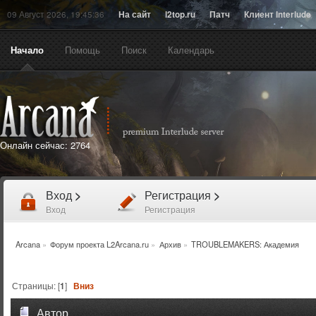
09 Август 2026, 19:45:36
На сайт
l2top.ru
Патч
Клиент Interlude
Начало
Помощь
Поиск
Календарь
Онлайн сейчас:
2764
Вход
>
Регистрация
>
Вход
Регистрация
Arcana
»
Форум проекта L2Arcana.ru
»
Архив
»
TROUBLEMAKERS: Академия
Страницы: [
1
]
Вниз
Автор