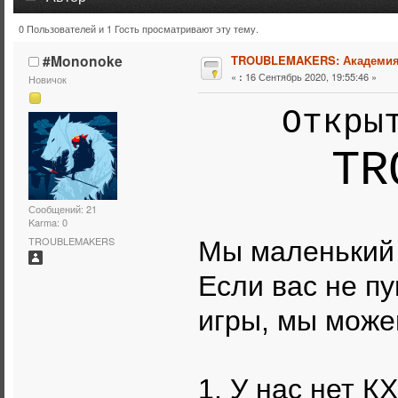
0 Пользователей и 1 Гость просматривают эту тему.
Тема: TROUBLEMAKERS: Академия (Прочитано 12261 р
#Mononoke
TROUBLEMAKERS: Академи
«
16 Сентябрь 2020, 19:55:46 »
:
Новичок
Откры
TR
Сообщений: 21
Karma: 0
TROUBLEMAKERS
Мы маленький
Если вас не п
игры, мы може
1. У нас нет К