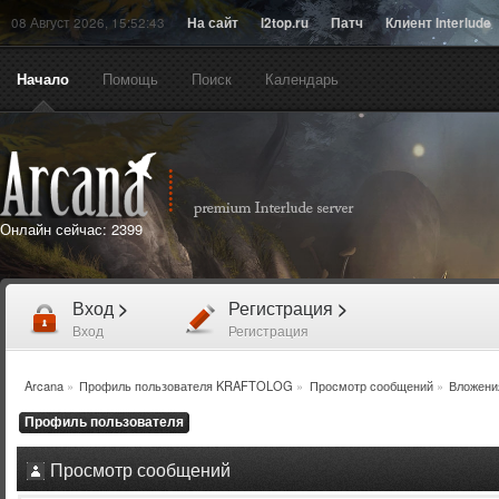
08 Август 2026, 15:52:43
На сайт
l2top.ru
Патч
Клиент Interlude
Начало
Помощь
Поиск
Календарь
Онлайн сейчас:
2399
Вход
>
Регистрация
>
Вход
Регистрация
Arcana
»
Профиль пользователя KRAFTOLOG
»
Просмотр сообщений
»
Вложени
Профиль пользователя
Просмотр сообщений