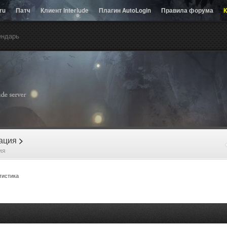
.ru
Патч
Клиент Interlude
Плагин AutoLogin
Правила форума
К
ендарь
рация
>
ия
тистика