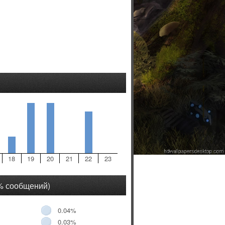
18
19
20
21
22
23
(% сообщений)
0.04%
0.03%