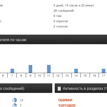
е:
2 дней, 15 часов и 22 минут.
28 сообщений
6 тем
:
0 опросов
2 голосов
ателя по часам
6
7
8
9
10
11
12
13
14
15
16
17
во сообщений)
Активность в разделах 
13
ОШИБКИ
7
ТОРГОВЛЯ