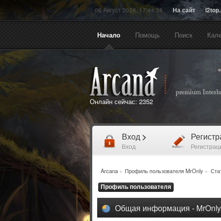
06 Август 2026, 17:44:38
На сайт
l2top
Начало
Помощь
Поиск
Кал
Онлайн сейчас:
2352
Вход
>
Регист
Вход
Регистрац
Arcana
»
Профиль пользователя MrOnly
»
Ста
Профиль пользователя
Общая информация - MrOnly