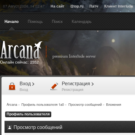
07 Август 2026, 14:02:47
На сайт
l2top.ru
Патч
Клиент Interlude
Начало
Помощь
Поиск
Календарь
Онлайн сейчас:
2352
Вход
>
Регистрация
>
Вход
Регистрация
Arcana
»
Профиль пользователя 1a0
»
Просмотр сообщений
»
Вложения
Профиль пользователя
Просмотр сообщений