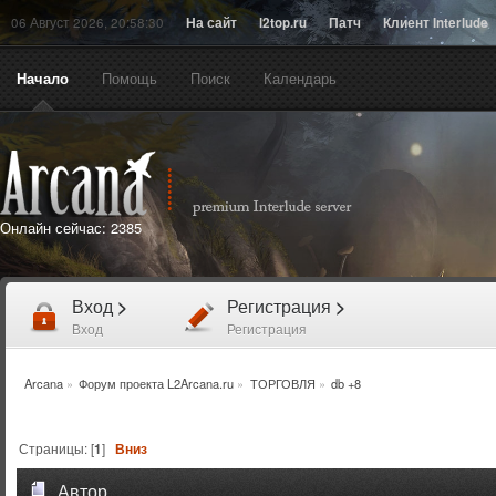
06 Август 2026, 20:58:30
На сайт
l2top.ru
Патч
Клиент Interlude
Начало
Помощь
Поиск
Календарь
Онлайн сейчас:
2385
Вход
>
Регистрация
>
Вход
Регистрация
Arcana
»
Форум проекта L2Arcana.ru
»
ТОРГОВЛЯ
»
db +8
Страницы: [
1
]
Вниз
Автор