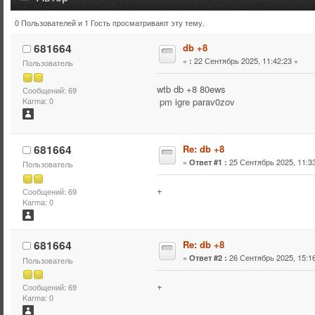
0 Пользователей и 1 Гость просматривают эту тему.
Тема: db +8 (Прочитано 3411 раз)
681664
db +8
«
22 Сентябрь 2025, 11:42:23 »
:
Пользователь
wtb db +8 80ews
Сообщений: 69
pm igre parav0zov
Karma: 0
681664
Re: db +8
«
25 Сентябрь 2025, 11:33
Ответ #1 :
Пользователь
+
Сообщений: 69
Karma: 0
681664
Re: db +8
«
26 Сентябрь 2025, 15:16
Ответ #2 :
Пользователь
+
Сообщений: 69
Karma: 0