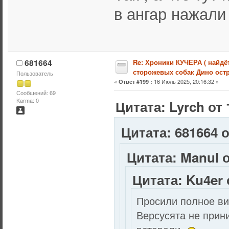
в ангар нажали
681664
Re: Хроники КУЧЕРА ( найдё
сторожевых собак Дино остр
Пользователь
«
16 Июль 2025, 20:16:32 »
Ответ #199 :
Сообщений: 69
Karma: 0
Цитата: Lyrch от 
Цитата: 681664 о
Цитата: Manul о
Цитата: Ku4er 
Просили полное в
Версусята не прини