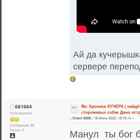
Ай да кучерышк
сервере перепо
681664
Re: Хроники КУЧЕРА ( найдё
сторожевых собак Дино остр
Пользователь
«
18 Июль 2025, 19:15:14 »
Ответ #206 :
Сообщений: 69
Манул ты бог 
Karma: 0