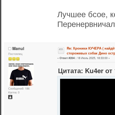
Лучшее бсое, к
Перенервничал
Manul
Re: Хроники КУЧЕРА ( найдё
сторожевых собак Дино остр
Постоялец
«
18 Июль 2025, 18:33:00 »
Ответ #204 :
Цитата: Ku4er от 
Сообщений: 186
Karma: 0