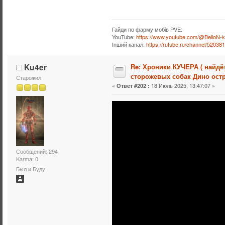
Гайди по фарму мобiв PVE:
YouTube:
https://www.youtube.com/@BelioN-k
Iнший канал:
https://rutube.ru/channel/52038
Ku4er
Re: Хроники КУЧЕРА ( найдё
сторожевых собак Дино остр
Старожил
«
18 Июль 2025, 13:47:07 »
Ответ #202 :
Сообщений: 294
Karma: 0
Был и Буду