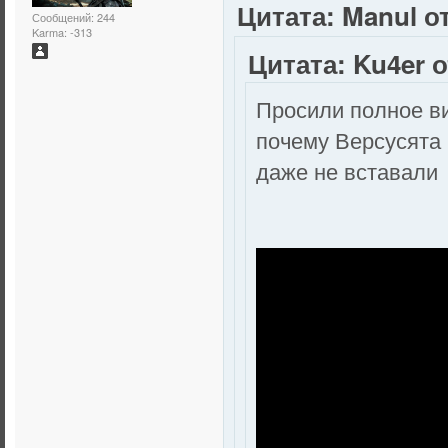
Цитата: Manul от
Сообщений: 244
Karma: -313
Цитата: Ku4er о
Просили полное в
почему Версусята 
даже не вставал