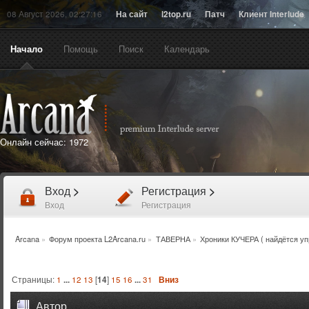
08 Август 2026, 02:27:16
На сайт
l2top.ru
Патч
Клиент Interlude
Начало
Помощь
Поиск
Календарь
Онлайн сейчас:
1972
Вход
>
Регистрация
>
Вход
Регистрация
Arcana
»
Форум проекта L2Arcana.ru
»
ТАВЕРНА
»
Хроники КУЧЕРА ( найдётся уп
Страницы:
1
...
12
13
[
14
]
15
16
...
31
Вниз
Автор