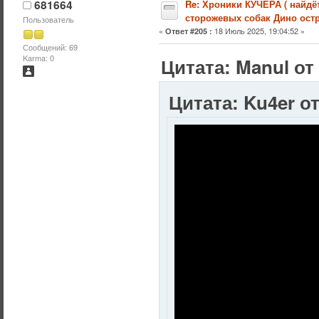
681664
Re: Хроники КУЧЕРА ( найдё
сторожевых собак Дино остр
Пользователь
«
18 Июль 2025, 19:04:52 »
Ответ #205 :
Сообщений: 69
Karma: 0
Цитата: Manul от
Цитата: Ku4er от