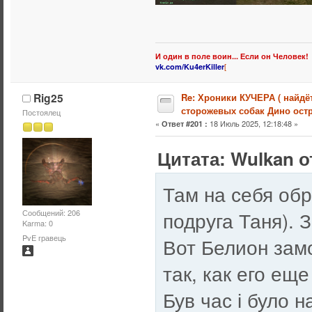
И один в поле воин... Если он Человек!
[
vk.com/Ku4erKiller
Rig25
Re: Хроники КУЧЕРА ( найдё
сторожевых собак Дино остр
Постоялец
«
18 Июль 2025, 12:18:48 »
Ответ #201 :
Цитата: Wulkan о
Там на себя обр
подруга Таня). 
Сообщений: 206
Karma: 0
PvE гравець
Вот Белион замо
так, как его еще
Був час і було 