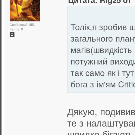
Толiк,я зробив щ
Сообщений: 853
Karma: 0
загального план
магів(швидкiсть 
потужний виходи
так само як і ту
бога з ім'ям Criti
Дякую, подивив
те з налаштува
швидко бігають 