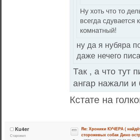
Ну хоть что то дел
всегда сдувается 
комнатный!
ну да я нубяра 
даже нечего писа
Так , а что тут 
ангар нажали и
Кстате на гол
Ku4er
Re: Хроники КУЧЕРА ( найдё
сторожевых собак Дино остр
Старожил