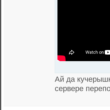
Ай да кучерышк
сервере перепо