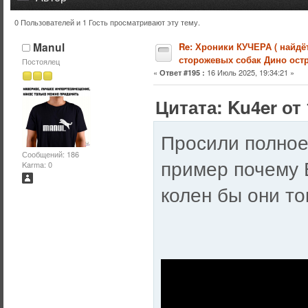
0 Пользователей и 1 Гость просматривают эту тему.
Тема: Хроники КУЧЕРА ( найдётся упряжка и для сторож
Manul
Re: Хроники КУЧЕРА ( найдё
сторожевых собак Дино остр
Постоялец
«
16 Июль 2025, 19:34:21 »
Ответ #195 :
Цитата: Ku4er от 
Просили полное
Сообщений: 186
пример почему 
Karma: 0
колен бы они т