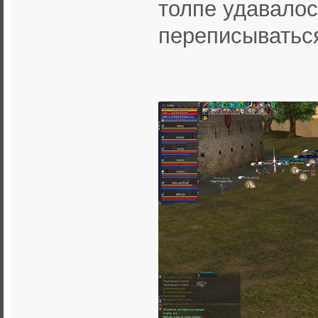
толпе удавалос
переписыватьс