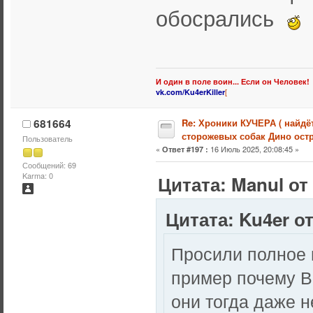
обосрались
И один в поле воин... Если он Человек!
[
vk.com/Ku4erKiller
681664
Re: Хроники КУЧЕРА ( найдё
сторожевых собак Дино остр
Пользователь
«
16 Июль 2025, 20:08:45 »
Ответ #197 :
Сообщений: 69
Karma: 0
Цитата: Manul от
Цитата: Ku4er от
Просили полное 
пример почему В
они тогда даже 