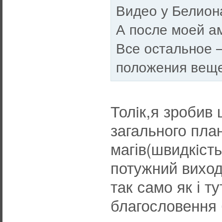
Видео у Белион
А после моей а
Все остальное –
положения веще
Толiк,я зробив 
загального пла
магів(швидкiсть
потужний виход
так само як і т
благословення бо