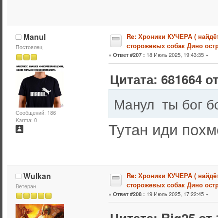
Manul
Re: Хроники КУЧЕРА ( найдё
сторожевых собак Дино остр
Постоялец
«
18 Июль 2025, 19:43:35 »
Ответ #207 :
Цитата: 681664 от
Манул ты бог б
Сообщений: 186
Karma: 0
Тутан иди похм
Wulkan
Re: Хроники КУЧЕРА ( найдё
сторожевых собак Дино остр
Ветеран
«
19 Июль 2025, 17:22:45 »
Ответ #208 :
Цитата: Rig25 от 