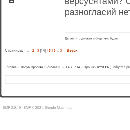
версусятами? 
разногласий не
Делай, что должен и будь, что будет!
Страницы:
1
...
12
13
[
14
]
15
16
...
31
Вверх
Arcana
»
Форум проекта L2Arcana.ru
»
ТАВЕРНА
»
Хроники КУЧЕРА ( найдётся уп
SMF 2.0.19
SMF © 2021
Simple Machines
|
,