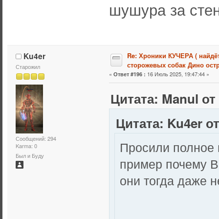
шушура за стен
Ku4er
Re: Хроники КУЧЕРА ( найдё
сторожевых собак Дино остр
Старожил
«
16 Июль 2025, 19:47:44 »
Ответ #196 :
Цитата: Manul от
Цитата: Ku4er от
Сообщений: 294
Просили полное 
Karma: 0
Был и Буду
пример почему В
они тогда даже 