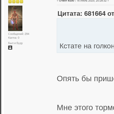
«
16 Июль 2025, 20:28:32 »
Ответ #200 :
Цитата: 681664 от
Сообщений: 294
Karma: 0
Кстате на голк
Был и Буду
Опять бы приш
Мне этого торм