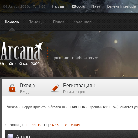
06 Август 2026, 17:13:38
На сайт
l2top.ru
Патч
Клиент Interlude
Начало
Помощь
Поиск
Календарь
Онлайн сейчас:
2360
Вход
>
Регистрация
>
Вход
Регистрация
Arcana
»
Форум проекта L2Arcana.ru
»
ТАВЕРНА
»
Хроники КУЧЕРА ( найдётся уп
Страницы:
1
...
11
12
[
13
]
14
15
...
31
Вниз
Автор