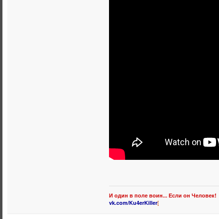
И один в поле воин... Если он Человек!
[
vk.com/Ku4erKiller