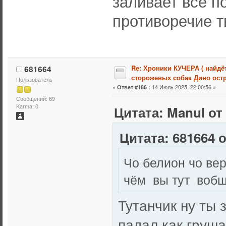
заливает всё п
противоречие т
681664
Re: Хроники КУЧЕРА ( найдё
сторожевых собак Дино остр
Пользователь
«
14 Июль 2025, 22:00:56 »
Ответ #186 :
Сообщений: 69
Karma: 0
Цитата: Manul от
Цитата: 681664 о
Чо белион чо ве
чём вы тут вобщ
Тутанчик ну ты з
падал как груша