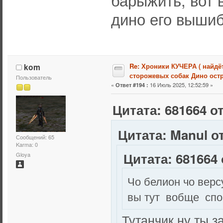
барыжить, вот 
дино его выши
kom
Re: Хроники КУЧЕРА ( найдё
сторожевых собак Дино остр
Пользователь
«
16 Июль 2025, 12:52:59 »
Ответ #194 :
Цитата: 681664 от
Цитата: Manul от
Сообщений: 65
Karma: 0
Цитата: 681664 
Gloya
Чо белион чо верс
вы тут вобще спо
Тутанчик ну ты за