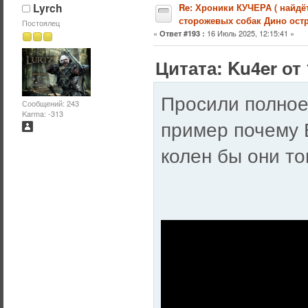
Lyrch
Re: Хроники КУЧЕРА ( найдё
сторожевых собак Дино остр
Постоялец
«
16 Июль 2025, 12:15:41 »
Ответ #193 :
Цитата: Ku4er от 
Просили полное
Сообщений: 243
Karma: -313
пример почему 
колен бы они т