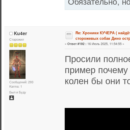
Обязательно, но
Ku4er
Re: Хроники КУЧЕРА ( найдё
сторожевых собак Дино остр
Старожил
«
16 Июль 2025, 11:54:55 »
Ответ #192 :
Просили полно
пример почему 
колен бы они т
Сообщений: 293
Karma: 1
Был и Буду