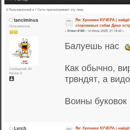
0 Пользователей и 1 Гость просматривают эту тему.
Тема: Хроники КУЧЕРА ( найдётся упряжка и для сторож
tanciminus
Re: Хроники КУЧЕРА ( найдё
сторожевых собак Дино остр
Пользователь
«
14 Июль 2025, 21:18:42 »
Ответ #180 :
Балуешь нас
Как обычно, ви
Сообщений: 64
Karma: 0
трвндят, а вид
Воины буковок
Lyrch
Re: Хроники КУЧЕРА ( найдё