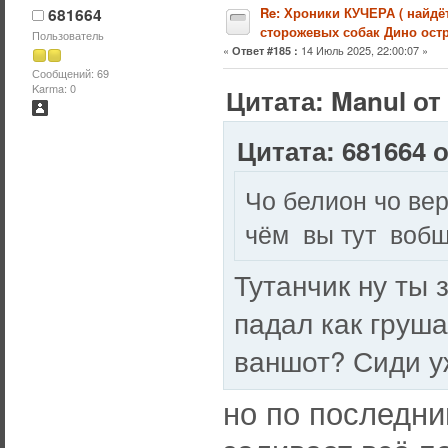
681664
Re: Хроники КУЧЕРА ( найдё
сторожевых собак Дино остр
Пользователь
«
14 Июль 2025, 22:00:07 »
Ответ #185 :
Сообщений: 69
Karma: 0
Цитата: Manul от
Цитата: 681664 о
Чо белион чо ве
чём вы тут вобщ
Тутанчик ну ты з
падал как груша
ваншот? Сиди у
но по последни