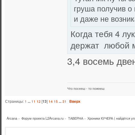
груша получив о
и даже не возник
Когда тебя 4 лу
держат любой м
3,4 восемь две
Что посееш - то пожнеш
Страницы:
1
...
11
12
[
13
]
14
15
...
31
Вверх
Arcana
»
Форум проекта L2Arcana.ru
»
ТАВЕРНА
»
Хроники КУЧЕРА ( найдётся уп