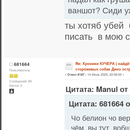
ваншот? Сиди у
ты хотяб убей 
писать в мою 
681664
Re: Хроники КУЧЕРА ( найдё
сторожевых собак Дино остр
Пользователь
«
14 Июль 2025, 22:06:00 »
Ответ #187 :
Сообщений: 69
Karma: 0
Цитата: Manul от
Цитата: 681664 о
Чо белион чо ве
чём вы тут вобщ