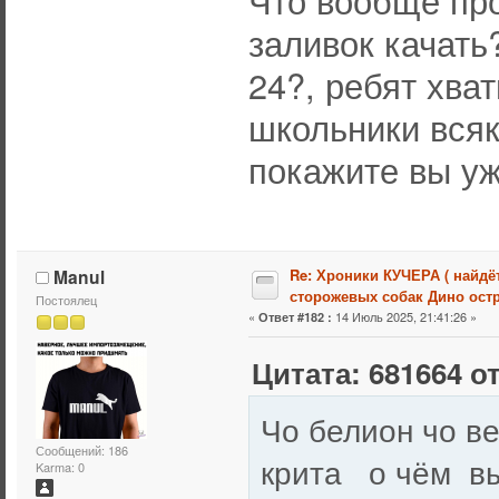
Что вообще пр
заливок качать?
24?, ребят хват
школьники вся
покажите вы уж
Manul
Re: Хроники КУЧЕРА ( найдё
сторожевых собак Дино остр
Постоялец
«
14 Июль 2025, 21:41:26 »
Ответ #182 :
Цитата: 681664 от
Чо белион чо в
Сообщений: 186
крита о чём вы
Karma: 0