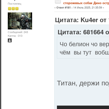
сторожевых собак Дино остр
Постоялец
«
14 Июль 2025, 21:35:59 »
Ответ #181 :
Цитата: Ku4er от 
Цитата: 681664 о
Сообщений: 243
Karma: -313
Чо белион чо ве
чём вы тут вобщ
Титан, держи п