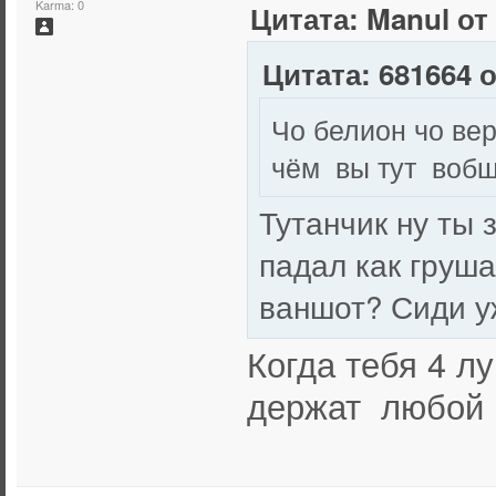
Karma: 0
Цитата: Manul от
Цитата: 681664 о
Чо белион чо ве
чём вы тут вобщ
Тутанчик ну ты з
падал как груша
ваншот? Сиди у
Когда тебя 4 л
держат любой 