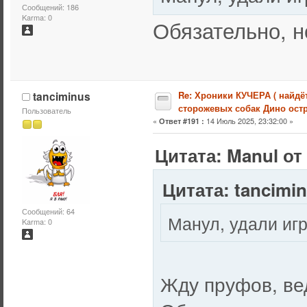
Сообщений: 186
Karma: 0
Обязательно, н
tanciminus
Re: Хроники КУЧЕРА ( найдё
сторожевых собак Дино остр
Пользователь
«
14 Июль 2025, 23:32:00 »
Ответ #191 :
Цитата: Manul от
Цитата: tancimin
Сообщений: 64
Манул, удали игр
Karma: 0
Жду пруфов, вед