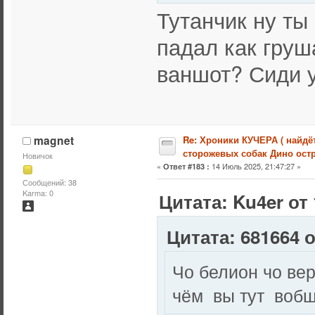
Тутанчик ну ты 
падал как груш
ваншот? Сиди у
magnet
Re: Хроники КУЧЕРА ( найдё
сторожевых собак Дино остр
Новичок
«
14 Июль 2025, 21:47:27 »
Ответ #183 :
Сообщений: 38
Karma: 0
Цитата: Ku4er от 
Цитата: 681664 о
Чо белион чо ве
чём вы тут вобщ