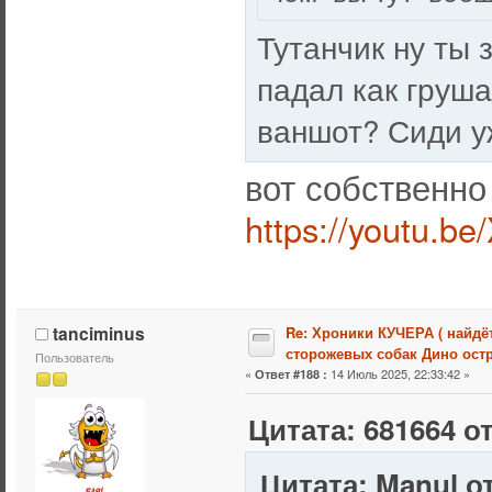
Тутанчик ну ты з
падал как груша
ваншот? Сиди у
вот собственно
https://youtu.b
tanciminus
Re: Хроники КУЧЕРА ( найдё
сторожевых собак Дино остр
Пользователь
«
14 Июль 2025, 22:33:42 »
Ответ #188 :
Цитата: 681664 от
Цитата: Manul от