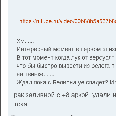
https://rutube.ru/video/00b88b5a637
Хм......
Интересный момент в первом эпиз
В тот момент когда лук от версусят
что бы быстро вывести из релога пк
на твинке.......
Ждал пока с Белиона уе спадет? И
рак заливной с +8 аркой удали 
тока