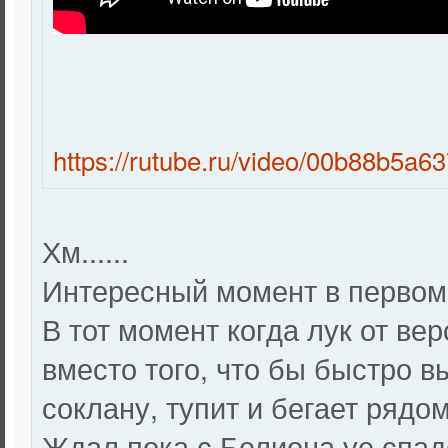
https://rutube.ru/video/00b88b5
Хм......
Интересный момент в первом
В тот момент когда лук от вер
вместо того, что бы быстро в
соклану, тупит и бегает рядом н
Ждал пока с Белиона уе спад