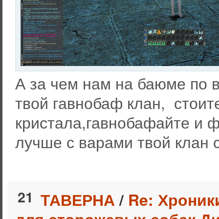
А за чем нам на баюме по в
твой гавнобаф клан, стоит
кристала,гавнобафайте и ф
лучше с варами твой клан 
21
ТАВЕРНА
/
Re: Хроник
для сторожевых собак Ди