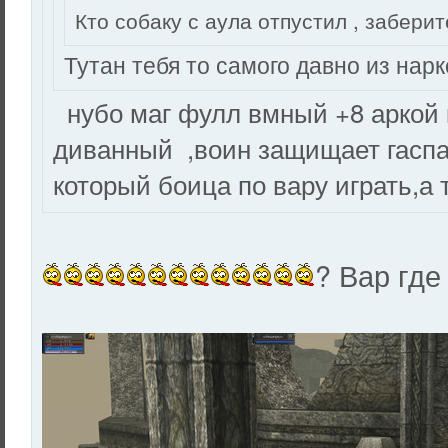
Кто собаку с аула отпустил , заберит
Тутан тебя то самого давно из нар
нубо маг фулл вмный +8 аркой 
диванный ,воин защищает гаспа
который боица по вару играть,а
? Вар где