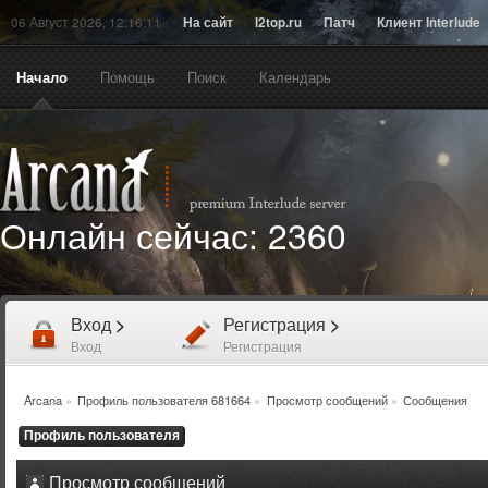
06 Август 2026, 12:16:11
На сайт
l2top.ru
Патч
Клиент Interlude
Начало
Помощь
Поиск
Календарь
Онлайн сейчас:
2360
Вход
>
Регистрация
>
Вход
Регистрация
Arcana
»
Профиль пользователя 681664
»
Просмотр сообщений
»
Сообщения
Профиль пользователя
Просмотр сообщений