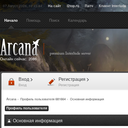
07 Август 2026, 10:45:44
На сайт
l2top.ru
Патч
Клиент Interlude
Начало
Помощь
Поиск
Календарь
Онлайн сейчас:
2086
Вход
>
Регистрация
>
Вход
Регистрация
Arcana
»
Профиль пользователя 681664
»
Основная информация
Профиль пользователя
Основная информация