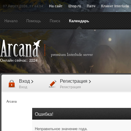
07 Август 2026, 11:44:14
На сайт
l2top.ru
Патч
Клиент Interlude
Начало
Помощь
Поиск
Календарь
Онлайн сейчас:
2224
Вход
>
Регистрация
>
Вход
Регистрация
Arcana
Ошибка!
Неправильное значение года.