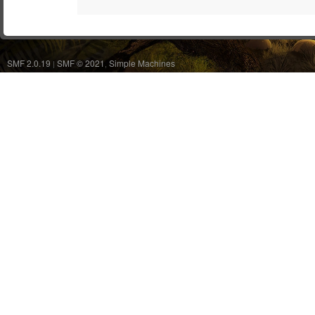
SMF 2.0.19
SMF © 2021
Simple Machines
|
,