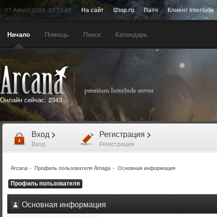
07 Август 2026, 23:55:45
На сайт
l2top.ru
Патч
Клиент Interlude
Начало
Помощь
Поиск
Календарь
Онлайн сейчас:
2343
Вход
>
Регистрация
>
Вход
Регистрация
Arcana
»
Профиль пользователя Amaga
»
Основная информация
Профиль пользователя
Основная информация