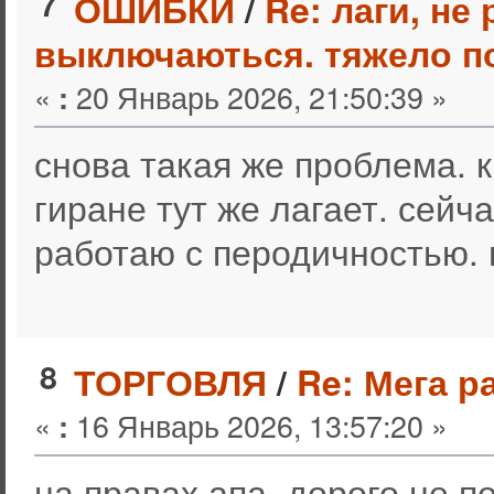
7
ОШИБКИ
/
Re: лаги, не
выключаються. тяжело п
«
20 Январь 2026, 21:50:39 »
:
снова такая же проблема. к
гиране тут же лагает. сейч
работаю с перодичностью. 
8
ТОРГОВЛЯ
/
Re: Мега р
«
16 Январь 2026, 13:57:20 »
:
на правах апа, дорого не по