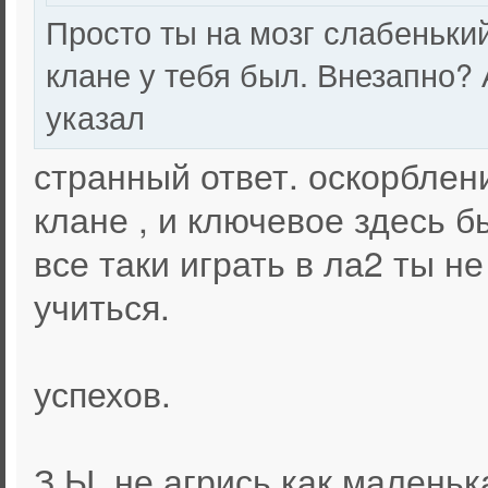
Просто ты на мозг слабенький
клане у тебя был. Внезапно? 
указал
странный ответ. оскорблени
клане , и ключевое здесь б
все таки играть в ла2 ты н
учиться.
успехов.
З.Ы. не агрись как маленьк