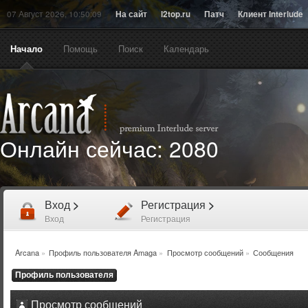
07 Август 2026, 10:50:09
На сайт
l2top.ru
Патч
Клиент Interlude
Начало
Помощь
Поиск
Календарь
Онлайн сейчас:
2080
Вход
>
Регистрация
>
Вход
Регистрация
Arcana
»
Профиль пользователя Amaga
»
Просмотр сообщений
»
Сообщения
Профиль пользователя
Просмотр сообщений