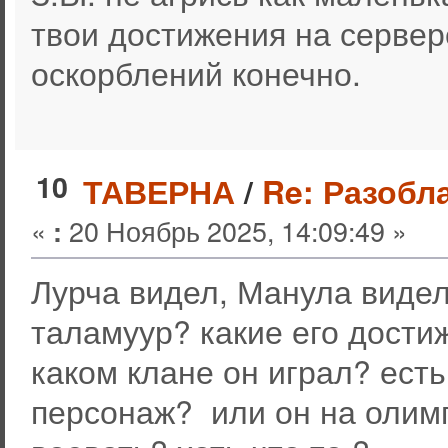
твои достижения на серве
оскорблений конечно.
10
ТАВЕРНА
/
Re: Разобл
«
20 Ноябрь 2025, 14:09:49 »
:
Лурча видел, Манула видел,
таламуур? какие его дости
каком клане он играл? есть
персонаж? или он на олим