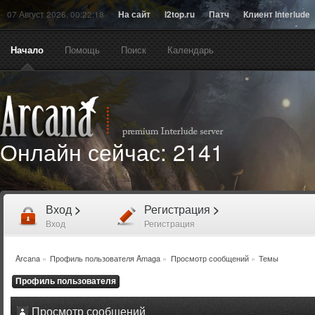
07 Август 2026, 00:22:18
На сайт
l2top.ru
Патч
Клиент Interlude
Начало
Помощь
Поиск
Календарь
Онлайн сейчас:
2141
Вход
>
Регистрация
>
Вход
Регистрация
Arcana
»
Профиль пользователя Amaga
»
Просмотр сообщений
»
Темы
Профиль пользователя
Просмотр сообщений