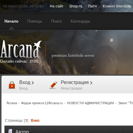
08 Август 2026, 09:40:54
На сайт
l2top.ru
Патч
Клиент Interlude
Начало
Помощь
Поиск
Календарь
Онлайн сейчас:
2105
Вход
>
Регистрация
>
Вход
Регистрация
Arcana
»
Форум проекта L2Arcana.ru
»
НОВОСТИ АДМИНИСТРАЦИИ
»
Эвент "Tr
Страницы: [
1
]
Вниз
Автор