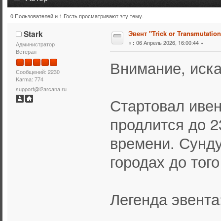
0 Пользователей и 1 Гость просматривают эту тему.
Тема: Эвент "Trick or Transmutation" (Прочитано 3332 раз
Stark
Эвент "Trick or Transmutation
«
06 Апрель 2026, 16:00:44 »
:
Администратор
Ветеран
Внимание, иска
Сообщений: 2230
Karma: 774
support@l2arcana.ru
Стартовал ивент
продлится до 2
времени. Сунду
городах до того
Легенда эвента