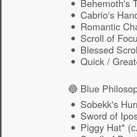
Behemoth's T
Cabrio's Han
Romantic Ch
Scroll of Foc
Blessed Scrol
Quick / Great
🔵 Blue Philoso
Sobekk's Hur
Sword of Ipo
Piggy Hat* 