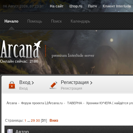
06 Август 2026, 07:23:31
На сайт
l2top.ru
Патч
Клиент Interlude
Начало
Помощь
Поиск
Календарь
Онлайн сейчас:
2186
Вход
>
Регистрация
>
Вход
Регистрация
Arcana
»
Форум проекта L2Arcana.ru
»
ТАВЕРНА
»
Хроники КУЧЕРА ( найдётся уп
Страницы:
1
...
29
30
[
31
]
Вниз
Автор