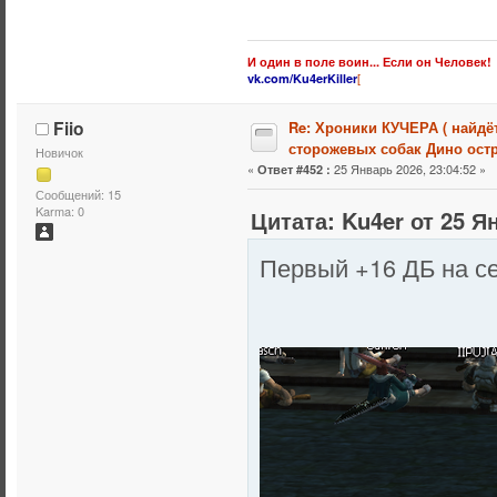
И один в поле воин... Если он Человек!
[
vk.com/Ku4erKiller
Fiio
Re: Хроники КУЧЕРА ( найдё
сторожевых собак Дино остр
Новичок
«
25 Январь 2026, 23:04:52 »
Ответ #452 :
Сообщений: 15
Karma: 0
Цитата: Ku4er от 25 Я
Первый +16 ДБ на се