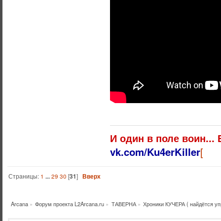
И один в поле воин...
vk.com/Ku4erKiller
[
Страницы:
1
...
29
30
[
31
]
Вверх
Arcana
»
Форум проекта L2Arcana.ru
»
ТАВЕРНА
»
Хроники КУЧЕРА ( найдётся уп