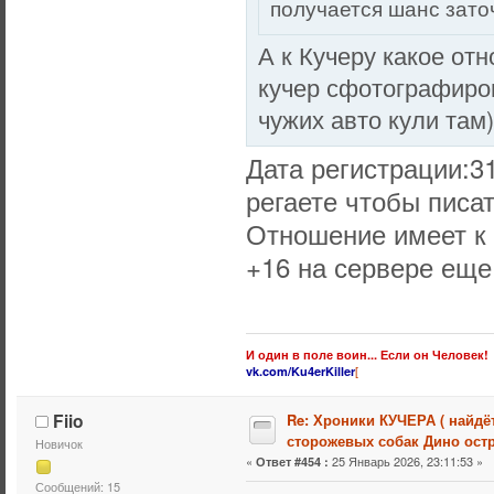
получается шанс зато
А к Кучеру какое от
кучер сфотографиро
чужих авто кули там)
Дата регистрации:31
регаете чтобы писат
Отношение имеет к 
+16 на сервере еще
И один в поле воин... Если он Человек!
[
vk.com/Ku4erKiller
Fiio
Re: Хроники КУЧЕРА ( найдё
сторожевых собак Дино остр
Новичок
«
25 Январь 2026, 23:11:53 »
Ответ #454 :
Сообщений: 15