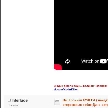
И один в поле воин... Если он Человек!
[
vk.com/Ku4erKiller
Interlude
Re: Хроники КУЧЕРА ( найдё
сторожевых собак Дино остр
Новичок