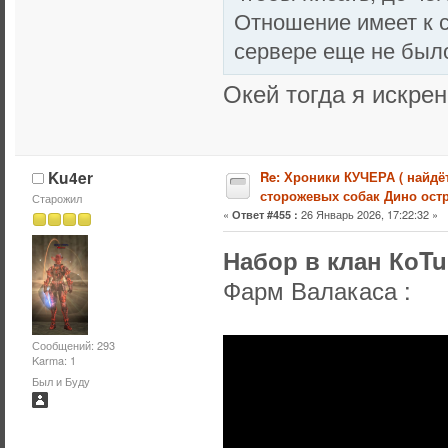
Отношение имеет к с
сервере еще не был
Окей тогда я искрен
Ku4er
Re: Хроники КУЧЕРА ( найдё
сторожевых собак Дино остр
Старожил
«
26 Январь 2026, 17:22:32 »
Ответ #455 :
Набор в клан КоT
Фарм Валакаса :
Сообщений: 293
Karma: 1
Был и Буду