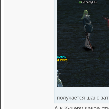
получается шанс зат
А к Кучеру какое о