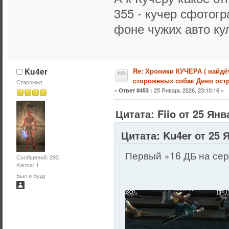
355 - кучер сфотог
фоне чужих авто ку
Ku4er
Re: Хроники КУЧЕРА ( найдё
сторожевых собак Дино остр
Старожил
«
25 Январь 2026, 23:10:16 »
Ответ #453 :
Цитата: Fiio от 25 Янв
Цитата: Ku4er от 25 
Первый +16 ДБ на сер
Сообщений: 293
Karma: 1
Был и Буду