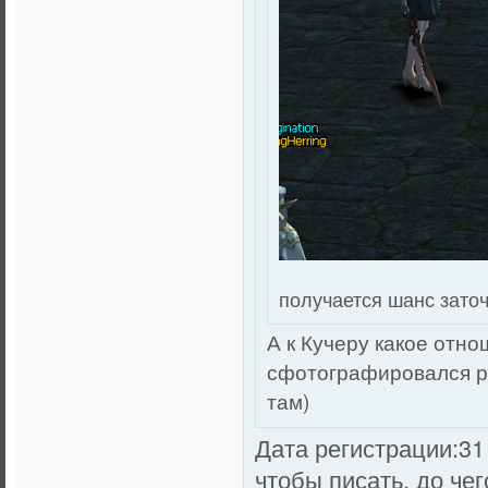
получается шанс заточ
А к Кучеру какое отно
сфотографировался ря
там)
Дата регистрации:31 
чтобы писать, до чег