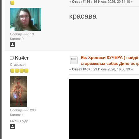
«
16 Июль 2026, 20:34:10 »
Ответ #456 :
красава
Сообщений: 13
Karma: 0
Ku4er
Re: Хроники КУЧЕРА ( найдё
сторожевых собак Дино остр
Старожил
«
29 Июль 2026, 16:00:39 »
Ответ #457 :
Сообщений: 293
Karma: 1
Был и Буду