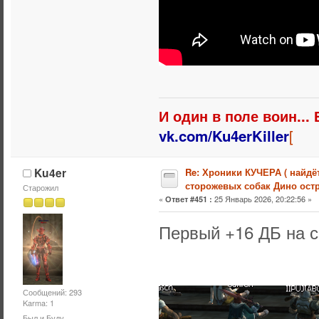
И один в поле воин...
vk.com/Ku4erKiller
[
Ku4er
Re: Хроники КУЧЕРА ( найдё
сторожевых собак Дино остр
Старожил
«
25 Январь 2026, 20:22:56 »
Ответ #451 :
Первый +16 ДБ на с
Сообщений: 293
Karma: 1
Был и Буду