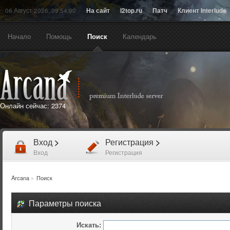
06 Август 2026, 09:54:00
На сайт
l2top.ru
Патч
Клиент Interlude
Начало
Помощь
Поиск
Календарь
Онлайн сейчас:
2374
Вход
>
Регистрация
>
Вход
Регистрация
Arcana
»
Поиск
Параметры поиска
Искать: