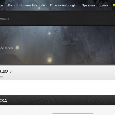
.ru
Патч
Клиент Interlude
Плагин AutoLogin
Правила форума
К
ндарь
рация
>
ия
ход