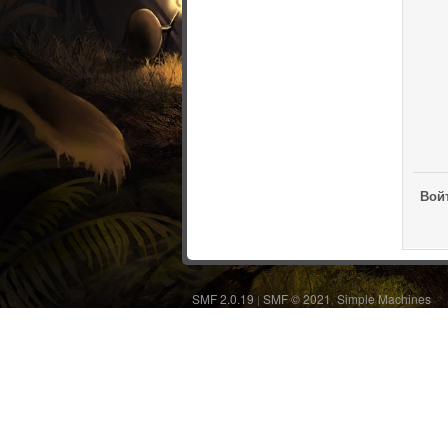
Войт
SMF 2.0.19
SMF © 2021
Simple Machines
|
,