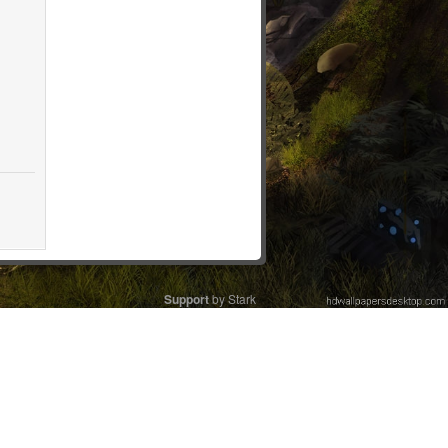
Support
by Stark