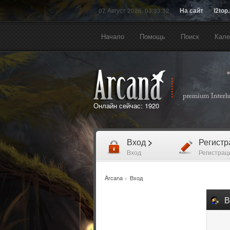
07 Август 2026, 03:33:32
На сайт
l2top
Начало
Помощь
Поиск
Кале
Онлайн сейчас:
1920
Вход
>
Регист
Вход
Регистрац
Arcana
»
Вход
В