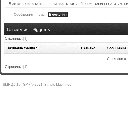
В этом разделе можно просмотреть все сообщения, сделанные этим по
Сообщения
Темы
Вложения
Вложения - Sigguros
Страницы: [
1
]
Название файла
Скачано
Сообщение
У пользовате
Страницы: [
1
]
SMF 2.0.19
SMF © 2021
Simple Machines
|
,