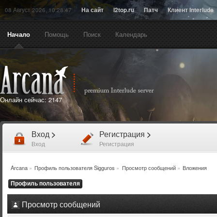
08 Август 2026, 10:28:47
На сайт
l2top.ru
Патч
Клиент Interlude
Начало
Помощь
Поиск
Календарь
Онлайн сейчас:
2147
Вход
>
Регистрация
>
Вход
Регистрация
Arcana
»
Профиль пользователя Sigguros
»
Просмотр сообщений
»
Вложения
Профиль пользователя
Просмотр сообщений