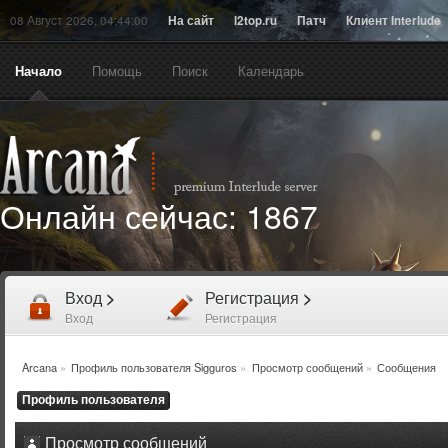
08 Август 2026, 04:44:00
На сайт
l2top.ru
Патч
Клиент Interlude
Начало
Помощь
Поиск
Календарь
Онлайн сейчас:
1867
Вход
>
Регистрация
>
Вход
Регистрация
Arcana
»
Профиль пользователя Sigguros
»
Просмотр сообщений
»
Сообщения
Профиль пользователя
Просмотр сообщений