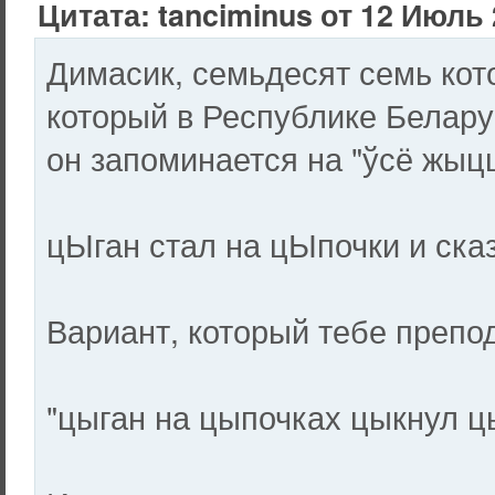
Цитата: tanciminus от 12 Июль 
Димасик, семьдесят семь кот
который в Республике Белару
он запоминается на "ўсё жыцц
цЫган стал на цЫпочки и ск
Вариант, который тебе препод
"цыган на цыпочках цыкнул ц