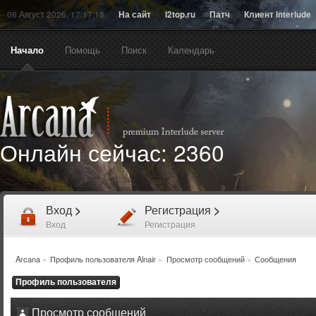
06 Август 2026, 17:17:18
На сайт
l2top.ru
Патч
Клиент Interlude
Начало
Помощь
Поиск
Календарь
Онлайн сейчас:
2360
Вход
>
Регистрация
>
Вход
Регистрация
Arcana
»
Профиль пользователя Alnair
»
Просмотр сообщений
»
Сообщения
Профиль пользователя
Просмотр сообщений