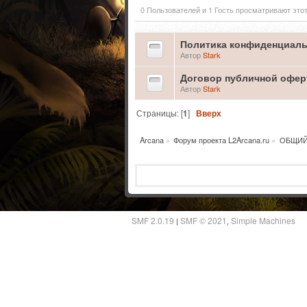
0 Пользователей и 1 Гость просматривают этот
Политика конфиденциаль
Автор
Stark
Договор публичной офе
Автор
Stark
Страницы: [
1
]
Вверх
Arcana
»
Форум проекта L2Arcana.ru
»
ОБЩИЙ
SMF 2.0.19
SMF © 2021
Simple Machines
|
,