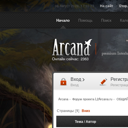
06 Август 2026, 17:10:23
На сайт
l2top
Начало
Помощь
Поиск
Кал
Онлайн сейчас:
2363
Вход
>
Регист
Вход
Регистрац
Arcana
»
Форум проекта L2Arcana.ru
»
ОБЩИЙ
Страницы: [
1
]
Вниз
Тема
/
Автор