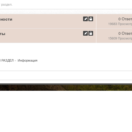
 раздел.
ности
0 Отве
19683 Просмот
рты
0 Отве
15609 Просмот
 РАЗДЕЛ
»
Информация