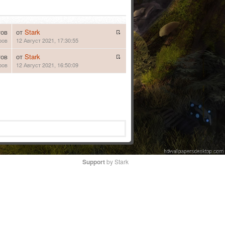
тов
от
Stark
ров
12 Август 2021, 17:30:55
тов
от
Stark
ров
12 Август 2021, 16:50:09
Support
by Stark