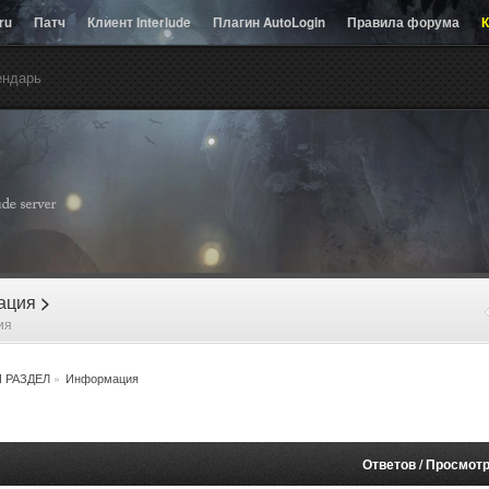
.ru
Патч
Клиент Interlude
Плагин AutoLogin
Правила форума
К
ендарь
рация
>
ия
 РАЗДЕЛ
»
Информация
Ответов
/
Просмот